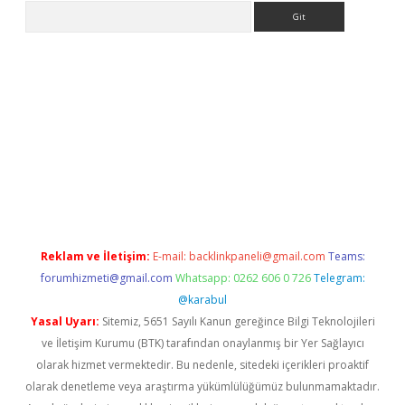
Arama
etci
Reklam ve İletişim:
E-mail:
backlinkpaneli@gmail.com
Teams:
forumhizmeti@gmail.com
Whatsapp: 0262 606 0 726
Telegram:
@karabul
Yasal Uyarı:
Sitemiz, 5651 Sayılı Kanun gereğince Bilgi Teknolojileri
ve İletişim Kurumu (BTK) tarafından onaylanmış bir Yer Sağlayıcı
olarak hizmet vermektedir. Bu nedenle, sitedeki içerikleri proaktif
olarak denetleme veya araştırma yükümlülüğümüz bulunmamaktadır.