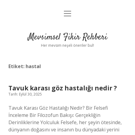
menüyü
Anasayfa
aç
Gizlilik Politikası
Mevsimsel Fikir Rehberi
Yasal Uyarı
Her mevsim neşeli öneriler bul!
Hakkımızda
Etiket:
hastal
Tavuk karası göz hastalığı nedir ?
Tarih: Eylül 30, 2025
Tavuk Karası Göz Hastalığı Nedir? Bir Felsefi
İnceleme Bir Filozofun Bakışı: Gerçekliğin
Derinliklerine Yolculuk Felsefe, her şeyin ötesinde,
dünyanın doğasını ve insanın bu dünyadaki yerini