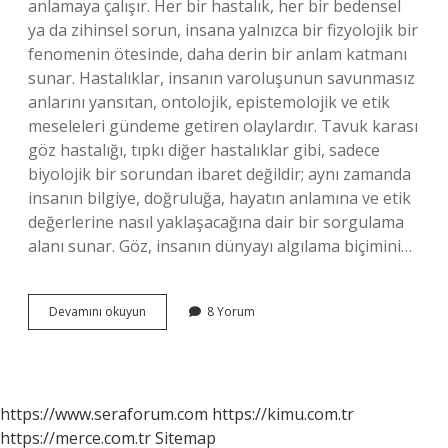
anlamaya çalışır. Her bir hastalık, her bir bedensel
ya da zihinsel sorun, insana yalnızca bir fizyolojik bir
fenomenin ötesinde, daha derin bir anlam katmanı
sunar. Hastalıklar, insanın varoluşunun savunmasız
anlarını yansıtan, ontolojik, epistemolojik ve etik
meseleleri gündeme getiren olaylardır. Tavuk karası
göz hastalığı, tıpkı diğer hastalıklar gibi, sadece
biyolojik bir sorundan ibaret değildir; aynı zamanda
insanın bilgiye, doğruluğa, hayatın anlamına ve etik
değerlerine nasıl yaklaşacağına dair bir sorgulama
alanı sunar. Göz, insanın dünyayı algılama biçimini…
Tavuk
Devamını okuyun
8 Yorum
karası
göz
hastalığı
nedir
?
https://www.seraforum.com
https://kimu.com.tr
https://merce.com.tr
Sitemap