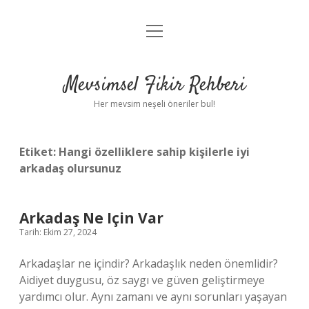
menüyü
Anasayfa
aç
Gizlilik Politikası
Mevsimsel Fikir Rehberi
Yasal Uyarı
Her mevsim neşeli öneriler bul!
Hakkımızda
Etiket:
Hangi özelliklere sahip kişilerle iyi
arkadaş olursunuz
Arkadaş Ne Için Var
Tarih: Ekim 27, 2024
Arkadaşlar ne içindir? Arkadaşlık neden önemlidir?
Aidiyet duygusu, öz saygı ve güven geliştirmeye
yardımcı olur. Aynı zamanı ve aynı sorunları yaşayan