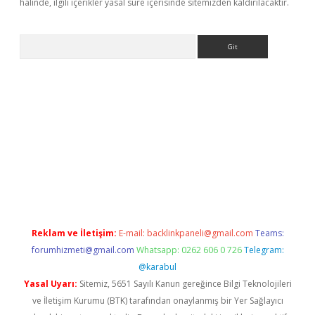
halinde, ilgili içerikler yasal süre içerisinde sitemizden kaldırılacaktır.
Arama
etci
Reklam ve İletişim:
E-mail:
backlinkpaneli@gmail.com
Teams:
forumhizmeti@gmail.com
Whatsapp: 0262 606 0 726
Telegram:
@karabul
Yasal Uyarı:
Sitemiz, 5651 Sayılı Kanun gereğince Bilgi Teknolojileri
ve İletişim Kurumu (BTK) tarafından onaylanmış bir Yer Sağlayıcı