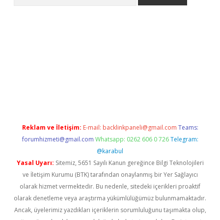
etci
Reklam ve İletişim:
E-mail:
backlinkpaneli@gmail.com
Teams:
forumhizmeti@gmail.com
Whatsapp: 0262 606 0 726
Telegram:
@karabul
Yasal Uyarı:
Sitemiz, 5651 Sayılı Kanun gereğince Bilgi Teknolojileri
ve İletişim Kurumu (BTK) tarafından onaylanmış bir Yer Sağlayıcı
olarak hizmet vermektedir. Bu nedenle, sitedeki içerikleri proaktif
olarak denetleme veya araştırma yükümlülüğümüz bulunmamaktadır.
Ancak, üyelerimiz yazdıkları içeriklerin sorumluluğunu taşımakta olup,