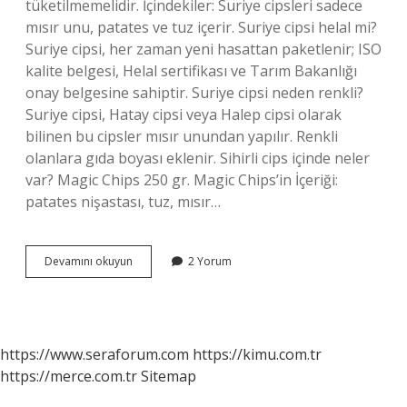
tüketilmemelidir. İçindekiler: Suriye cipsleri sadece
mısır unu, patates ve tuz içerir. Suriye cipsi helal mi?
Suriye cipsi, her zaman yeni hasattan paketlenir; ISO
kalite belgesi, Helal sertifikası ve Tarım Bakanlığı
onay belgesine sahiptir. Suriye cipsi neden renkli?
Suriye cipsi, Hatay cipsi veya Halep cipsi olarak
bilinen bu cipsler mısır unundan yapılır. Renkli
olanlara gıda boyası eklenir. Sihirli cips içinde neler
var? Magic Chips 250 gr. Magic Chips’in İçeriği:
patates nişastası, tuz, mısır…
Suriye
Devamını okuyun
2 Yorum
Cipsi
Nin
Içinde
Ne
Var
https://www.seraforum.com
https://kimu.com.tr
https://merce.com.tr
Sitemap