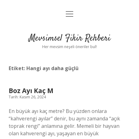
menüyü
Anasayfa
aç
Gizlilik Politikası
Mevsimsel Fikir Rehberi
Yasal Uyarı
Her mevsim neşeli öneriler bul!
Hakkımızda
Etiket:
Hangi ayı daha güçlü
Boz Ayı Kaç M
Tarih: Kasım 26, 2024
En büyük ayı kaç metre? Bu yüzden onlara
“kahverengi ayılar” denir, bu aynı zamanda “açık
toprak rengi” anlamına gelir. Memeli bir hayvan
olan kahverengi ayı, yaşayan en büyük