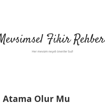
Mevsimsel Fikir Rehber
Her mevsim neşeli öneriler bul!
 Atama Olur Mu