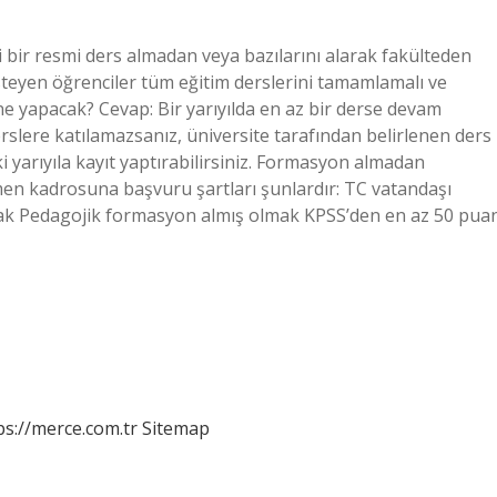
bir resmi ders almadan veya bazılarını alarak fakülteden
teyen öğrenciler tüm eğitim derslerini tamamlamalı ve
 yapacak? Cevap: Bir yarıyılda en az bir derse devam
erslere katılamazsanız, üniversite tarafından belirlenen ders
 yarıyıla kayıt yaptırabilirsiniz. Formasyon almadan
n kadrosuna başvuru şartları şunlardır: TC vatandaşı
ak Pedagojik formasyon almış olmak KPSS’den en az 50 pua
ps://merce.com.tr
Sitemap