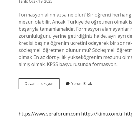
Tarih: Ocak 19, 2025
Formasyon alınmazsa ne olur? Bir öğrenci herhangi 
mezun olabilir. Ancak Türkiye’de öğretmen olmak is
başarıyla tamamlamalıdır. Formasyon alamayanlar ne
zorunluluğunu yerine getirdiğiniz halde, ayrı ayrı d
kredisi başına öğrenim ücretini ödeyerek bir sonraki
sözleşmeli öğretmen olunur mu? Sözleşmeli öğretme
olmak En az dört yıllık yükseköğrenim mezunu olm
almış olmak. KPSS başvurusunda formasyon…
Formasyon
Devamını okuyun
Yorum Bırak
Olmadan
Atama
Olur
Mu
https://www.seraforum.com
https://kimu.com.tr
htt