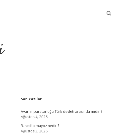
i
Sidebar
Son Yazılar
betci
Avar İmparatorluğu Türk devleti arasında mıdır ?
Ağustos 4, 2026
9. sınıfta mayoz nedir ?
Ağustos 3, 2026