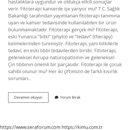
hastalıklara uygundur ve oldukça etkili sonuçlar
verir. Fitoterapi kanserde işe yarıyor mu? T.C. Sağlık
Bakanlığı tarafından yayımlanan fitoterapi tanımına
uyan ve kanser tedavisinde kullanılabilen bir ürün
bulunmamaktadır. Fitoterapi gerçek mi? Fitoterapi,
eski Yunanca “bitki” (phyto) ve “tedavi” (therapy)
kelimelerinden türemiştir. Fitoterapi, yani bitkilerle
tedavi, en eski tıbbi tedavilerden biridir. Fitoterapi,
geleneksel Avrupa naturopatisinin ve geleneksel
Çin tıbbının önemli bir parçasıdır. Fitoterapi ile çocuk
sahibi olunur mu? Her iki çiftimizin de farklı kısırlık
sorunları…
Fitoterapi
Devamını okuyun
Yorum Bırak
Gerçekten
Işe
Yarıyor
Mu
https://www.seraforum.com
https://kimu.com.tr