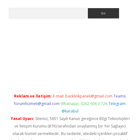
Arama
betci
Reklam ve İletişim:
E-mail:
backlinkpaneli@gmail.com
Teams:
forumhizmeti@gmail.com
Whatsapp: 0262 606 0 726
Telegram:
@karabul
Yasal Uyarı:
Sitemiz, 5651 Sayılı Kanun gereğince Bilgi Teknolojileri
ve İletişim Kurumu (BTK) tarafından onaylanmış bir Yer Sağlayıcı
olarak hizmet vermektedir. Bu nedenle, sitedeki içerikleri proaktif