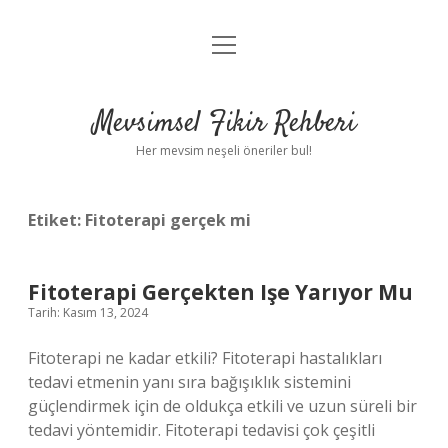
menüyü
Anasayfa
aç
Gizlilik Politikası
Mevsimsel Fikir Rehberi
Yasal Uyarı
Her mevsim neşeli öneriler bul!
Hakkımızda
Etiket:
Fitoterapi gerçek mi
Fitoterapi Gerçekten Işe Yarıyor Mu
Tarih: Kasım 13, 2024
Fitoterapi ne kadar etkili? Fitoterapi hastalıkları
tedavi etmenin yanı sıra bağışıklık sistemini
güçlendirmek için de oldukça etkili ve uzun süreli bir
tedavi yöntemidir. Fitoterapi tedavisi çok çeşitli