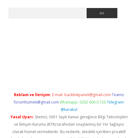
Arama
etci
Reklam ve İletişim:
E-mail:
backlinkpaneli@gmail.com
Teams:
forumhizmeti@gmail.com
Whatsapp: 0262 606 0 726
Telegram:
@karabul
Yasal Uyarı:
Sitemiz, 5651 Sayılı Kanun gereğince Bilgi Teknolojileri
ve İletişim Kurumu (BTK) tarafından onaylanmış bir Yer Sağlayıcı
olarak hizmet vermektedir. Bu nedenle, sitedeki içerikleri proaktif