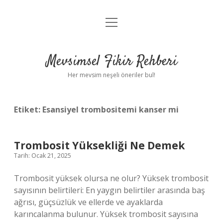
menüyü
Anasayfa
aç
Gizlilik Politikası
Mevsimsel Fikir Rehberi
Yasal Uyarı
Her mevsim neşeli öneriler bul!
Hakkımızda
Etiket:
Esansiyel trombositemi kanser mi
Trombosit Yüksekliği Ne Demek
Tarih: Ocak 21, 2025
Trombosit yüksek olursa ne olur? Yüksek trombosit
sayısının belirtileri: En yaygın belirtiler arasında baş
ağrısı, güçsüzlük ve ellerde ve ayaklarda
karıncalanma bulunur. Yüksek trombosit sayısına