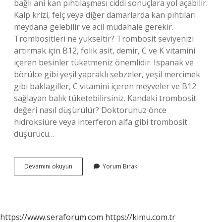
bağlı ani kan pıhtılaşması ciddi sonuçlara yol açabilir.
Kalp krizi, felç veya diğer damarlarda kan pıhtıları
meydana gelebilir ve acil müdahale gerekir.
Trombositleri ne yükseltir? Trombosit seviyenizi
artırmak için B12, folik asit, demir, C ve K vitamini
içeren besinler tüketmeniz önemlidir. Ispanak ve
börülce gibi yeşil yapraklı sebzeler, yeşil mercimek
gibi baklagiller, C vitamini içeren meyveler ve B12
sağlayan balık tüketebilirsiniz. Kandaki trombosit
değeri nasıl düşürülür? Doktorunuz önce
hidroksiüre veya interferon alfa gibi trombosit
düşürücü…
Trombosit
Devamını okuyun
Yorum Bırak
Yüksekliği
Ne
Demek
https://www.seraforum.com
https://kimu.com.tr