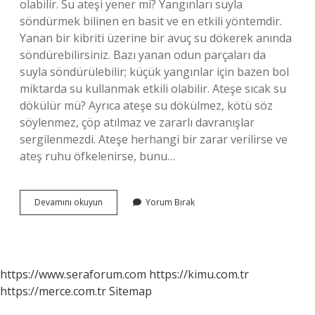
olabilir. Su ateşi yener mi? Yangınları suyla
söndürmek bilinen en basit ve en etkili yöntemdir.
Yanan bir kibriti üzerine bir avuç su dökerek anında
söndürebilirsiniz. Bazı yanan odun parçaları da
suyla söndürülebilir; küçük yangınlar için bazen bol
miktarda su kullanmak etkili olabilir. Ateşe sıcak su
dökülür mü? Ayrıca ateşe su dökülmez, kötü söz
söylenmez, çöp atılmaz ve zararlı davranışlar
sergilenmezdi. Ateşe herhangi bir zarar verilirse ve
ateş ruhu öfkelenirse, bunu…
Su
Devamını okuyun
Yorum Bırak
Ateşi
Düşürür
Mü
https://www.seraforum.com
https://kimu.com.tr
https://merce.com.tr
Sitemap