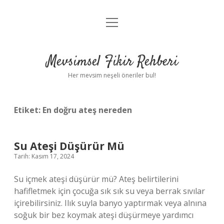
menüyü
Anasayfa
aç
Gizlilik Politikası
Mevsimsel Fikir Rehberi
Yasal Uyarı
Her mevsim neşeli öneriler bul!
Hakkımızda
Etiket:
En doğru ateş nereden
Su Ateşi Düşürür Mü
Tarih: Kasım 17, 2024
Su içmek ateşi düşürür mü? Ateş belirtilerini
hafifletmek için çocuğa sık sık su veya berrak sıvılar
içirebilirsiniz. Ilık suyla banyo yaptırmak veya alnına
soğuk bir bez koymak ateşi düşürmeye yardımcı