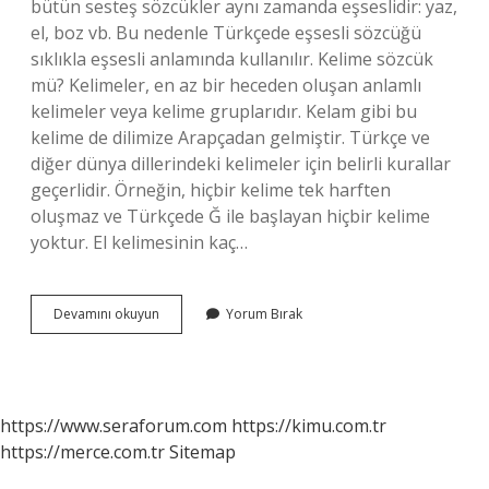
bütün sesteş sözcükler aynı zamanda eşseslidir: yaz,
el, boz vb. Bu nedenle Türkçede eşsesli sözcüğü
sıklıkla eşsesli anlamında kullanılır. Kelime sözcük
mü? Kelimeler, en az bir heceden oluşan anlamlı
kelimeler veya kelime gruplarıdır. Kelam gibi bu
kelime de dilimize Arapçadan gelmiştir. Türkçe ve
diğer dünya dillerindeki kelimeler için belirli kurallar
geçerlidir. Örneğin, hiçbir kelime tek harften
oluşmaz ve Türkçede Ğ ile başlayan hiçbir kelime
yoktur. El kelimesinin kaç…
El
Devamını okuyun
Yorum Bırak
Kelime
Midir
https://www.seraforum.com
https://kimu.com.tr
https://merce.com.tr
Sitemap