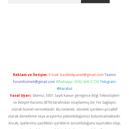
etci
Reklam ve İletişim:
E-mail:
backlinkpaneli@gmail.com
Teams:
forumhizmeti@gmail.com
Whatsapp: 0262 606 0 726
Telegram:
@karabul
Yasal Uyarı:
Sitemiz, 5651 Sayılı Kanun gereğince Bilgi Teknolojileri
ve İletişim Kurumu (BTK) tarafından onaylanmış bir Yer Sağlayıcı
olarak hizmet vermektedir. Bu nedenle, sitedeki içerikleri proaktif
olarak denetleme veya araştırma yükümlülüğümüz bulunmamaktadır.
Ancak, üyelerimiz yazdıkları içeriklerin sorumluluğunu taşımakta olup,