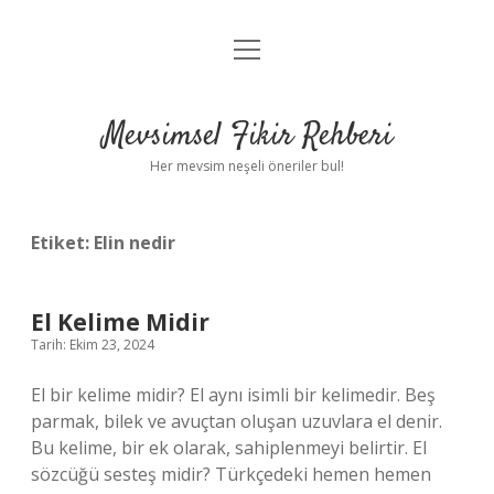
menüyü
Anasayfa
aç
Gizlilik Politikası
Mevsimsel Fikir Rehberi
Yasal Uyarı
Her mevsim neşeli öneriler bul!
Hakkımızda
Etiket:
Elin nedir
El Kelime Midir
Tarih: Ekim 23, 2024
El bir kelime midir? El aynı isimli bir kelimedir. Beş
parmak, bilek ve avuçtan oluşan uzuvlara el denir.
Bu kelime, bir ek olarak, sahiplenmeyi belirtir. El
sözcüğü sesteş midir? Türkçedeki hemen hemen