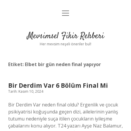
menüyü
Anasayfa
aç
Gizlilik Politikası
Mevsimsel Fikir Rehberi
Yasal Uyarı
Her mevsim neşeli öneriler bul!
Hakkımızda
Etiket:
Elbet bir gün neden final yapıyor
Bir Derdim Var 6 Bölüm Final Mi
Tarih: Kasım 10, 2024
Bir Derdim Var neden final oldu? Ergenlik ve çocuk
psikiyatrisi koğuşunda geçen dizi, ailelerinin yanlış
tutumu nedeniyle suça itilen çocukların iyileşme
çabalarını konu alıyor. T24 yazarı Ayşe Naz Balamur,