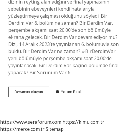
dizinin reyting alamadığını ve final yapmasının
sebebinin ebeveynleri kendi hatalarıyla
yüzleştirmeye çalışması olduğunu söyledi. Bir
Derdim Var 6. bölüm ne zaman? Bir Derdim Var,
perşembe akşamı saat 20.00’de son bölümüyle
ekrana gelecek. Bir Derdim Var devam ediyor mu?
Dizi, 14 Aralık 2023’te yayınlanan 6. bölümüyle son
buldu. Bir Derdim Var ne zaman? #BirDerdimVar
yeni bölümüyle perşembe akşamı saat 20.00’de
yayınlanacak. Bir Derdim Var kaçıncı bölümde final
yapacak? Bir Sorunum Var 6.…
Bir
Devamını okuyun
Yorum Bırak
Derdim
Var
6
Bölüm
Final
https://www.seraforum.com
https://kimu.com.tr
Mi
https://merce.com.tr
Sitemap