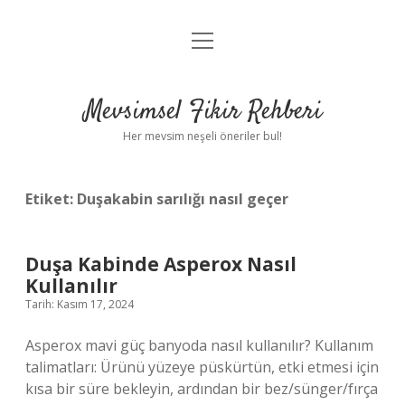
menüyü
Anasayfa
aç
Gizlilik Politikası
Mevsimsel Fikir Rehberi
Yasal Uyarı
Her mevsim neşeli öneriler bul!
Hakkımızda
Etiket:
Duşakabin sarılığı nasıl geçer
Duşa Kabinde Asperox Nasıl
Kullanılır
Tarih: Kasım 17, 2024
Asperox mavi güç banyoda nasıl kullanılır? Kullanım
talimatları: Ürünü yüzeye püskürtün, etki etmesi için
kısa bir süre bekleyin, ardından bir bez/sünger/fırça