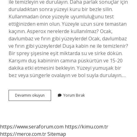
ile temizleyin ve durulayın. Daha parlak sonuçlar için
duruladıktan sonra yüzeyi kuru bir bezle silin.
Kullanmadan önce yüzeyle uyumluluğunu test
ettiğinizden emin olun. Yüzeyle uzun süre temastan
kaçının. Asperox nerelerde kullanılmaz? Ocak,
davlumbaz ve fırın gibi yüzeylerde! Ocak, davlumbaz
ve fırın gibi yüzeylerde! Duşa kabin ne ile temizlenir?
Bir sprey şişesine eşit miktarda su ve sirke dökün.
Karışımı duş kabininin camına püskürtün ve 15-20
dakika etki etmesini bekleyin. Yüzeyi yumuşak bir
bez veya süngerle ovalayın ve bol suyla durulayın.…
Duşa
Devamını okuyun
Yorum Bırak
Kabinde
Asperox
Nasıl
Kullanılır
https://www.seraforum.com
https://kimu.com.tr
https://merce.com.tr
Sitemap