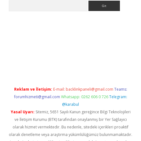
Arama
ci
Reklam ve İletişim:
E-mail:
backlinkpaneli@gmail.com
Teams:
forumhizmeti@gmail.com
Whatsapp: 0262 606 0 726
Telegram:
@karabul
Yasal Uyarı:
Sitemiz, 5651 Sayılı Kanun gereğince Bilgi Teknolojileri
ve İletişim Kurumu (BTK) tarafından onaylanmış bir Yer Sağlayıcı
olarak hizmet vermektedir. Bu nedenle, sitedeki içerikleri proaktif
olarak denetleme veya araştırma yükümlülüğümüz bulunmamaktadır.