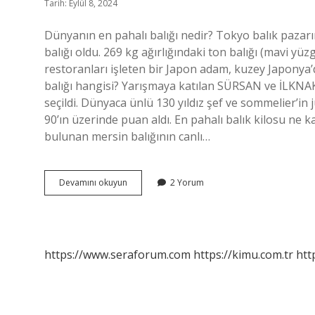
Tarih: Eylül 8, 2024
Dünyanın en pahalı balığı nedir? Tokyo balık pazarı
balığı oldu. 269 kg ağırlığındaki ton balığı (mavi yüzg
restoranları işleten bir Japon adam, kuzey Japonya’d
balığı hangisi? Yarışmaya katılan SÜRSAN ve İLKNAK, 
seçildi. Dünyaca ünlü 130 yıldız şef ve sommelier’in
90’ın üzerinde puan aldı. En pahalı balık kilosu ne 
bulunan mersin balığının canlı…
Türkiyenin
Devamını okuyun
2 Yorum
En
Pahalı
Balığı
Hangisi
https://www.seraforum.com
https://kimu.com.tr
htt