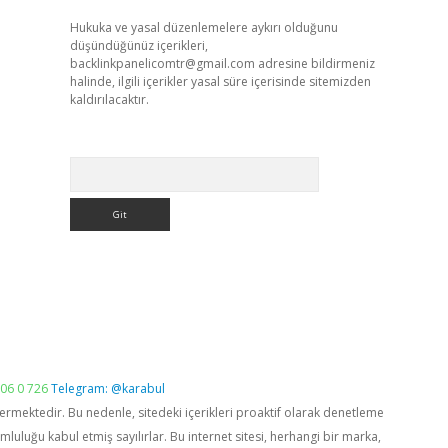
Hukuka ve yasal düzenlemelere aykırı olduğunu
düşündüğünüz içerikleri,
backlinkpanelicomtr@gmail.com
adresine bildirmeniz
halinde, ilgili içerikler yasal süre içerisinde sitemizden
kaldırılacaktır.
Arama
06 0 726
Telegram: @karabul
vermektedir. Bu nedenle, sitedeki içerikleri proaktif olarak denetleme
luğu kabul etmiş sayılırlar. Bu internet sitesi, herhangi bir marka,