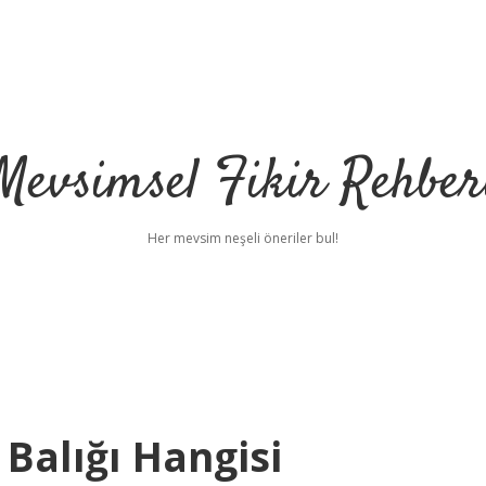
Mevsimsel Fikir Rehber
Her mevsim neşeli öneriler bul!
 Balığı Hangisi