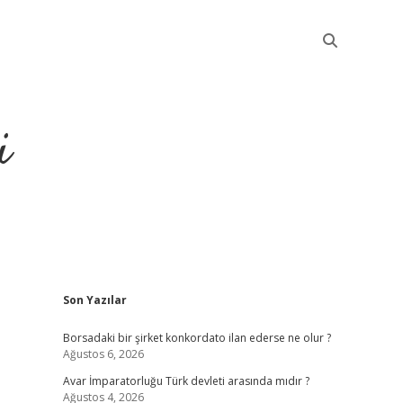
i
Sidebar
Son Yazılar
betci
Borsadaki bir şirket konkordato ilan ederse ne olur ?
Ağustos 6, 2026
Avar İmparatorluğu Türk devleti arasında mıdır ?
Ağustos 4, 2026