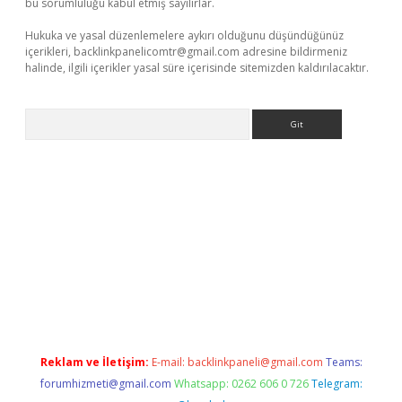
bu sorumluluğu kabul etmiş sayılırlar.
Hukuka ve yasal düzenlemelere aykırı olduğunu düşündüğünüz
içerikleri,
backlinkpanelicomtr@gmail.com
adresine bildirmeniz
halinde, ilgili içerikler yasal süre içerisinde sitemizden kaldırılacaktır.
Arama
etci
Reklam ve İletişim:
E-mail:
backlinkpaneli@gmail.com
Teams:
forumhizmeti@gmail.com
Whatsapp: 0262 606 0 726
Telegram: