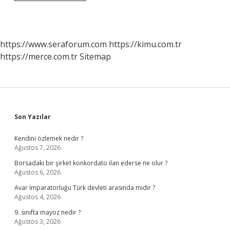
Sınıflandırılması
Nasıl
Olur
https://www.seraforum.com
https://kimu.com.tr
https://merce.com.tr
Sitemap
Sidebar
Son Yazılar
Kendini özlemek nedir ?
Ağustos 7, 2026
Borsadaki bir şirket konkordato ilan ederse ne olur ?
Ağustos 6, 2026
Avar İmparatorluğu Türk devleti arasında mıdır ?
Ağustos 4, 2026
9. sınıfta mayoz nedir ?
Ağustos 3, 2026