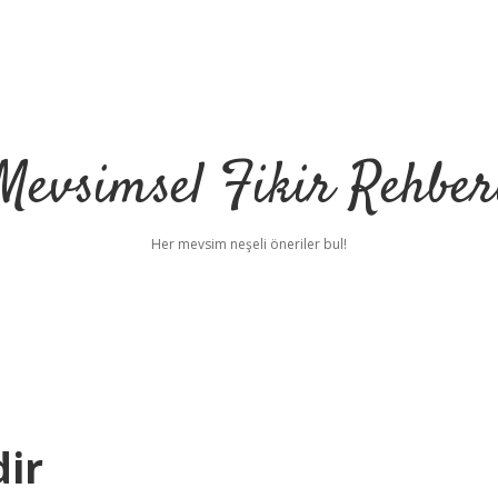
Mevsimsel Fikir Rehber
Her mevsim neşeli öneriler bul!
dir