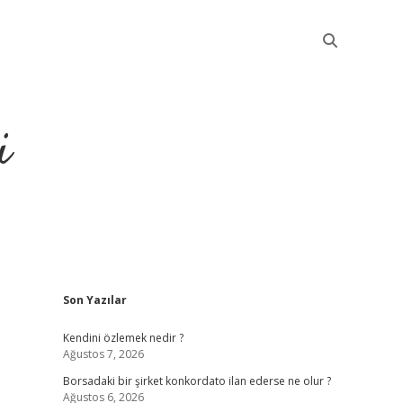
i
Sidebar
Son Yazılar
betci
Kendini özlemek nedir ?
Ağustos 7, 2026
Borsadaki bir şirket konkordato ilan ederse ne olur ?
Ağustos 6, 2026