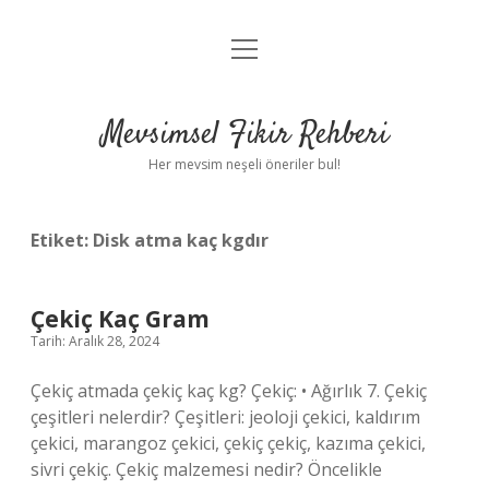
menüyü
Anasayfa
aç
Gizlilik Politikası
Mevsimsel Fikir Rehberi
Yasal Uyarı
Her mevsim neşeli öneriler bul!
Hakkımızda
Etiket:
Disk atma kaç kgdır
Çekiç Kaç Gram
Tarih: Aralık 28, 2024
Çekiç atmada çekiç kaç kg? Çekiç: • Ağırlık 7. Çekiç
çeşitleri nelerdir? Çeşitleri: jeoloji çekici, kaldırım
çekici, marangoz çekici, çekiç çekiç, kazıma çekici,
sivri çekiç. Çekiç malzemesi nedir? Öncelikle