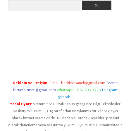
Arama
etci
Reklam ve İletişim:
E-mail:
backlinkpaneli@gmail.com
Teams:
forumhizmeti@gmail.com
Whatsapp: 0262 606 0 726
Telegram:
@karabul
Yasal Uyarı:
Sitemiz, 5651 Sayılı Kanun gereğince Bilgi Teknolojileri
ve İletişim Kurumu (BTK) tarafından onaylanmış bir Yer Sağlayıcı
olarak hizmet vermektedir. Bu nedenle, sitedeki içerikleri proaktif
olarak denetleme veya araştırma yükümlülüğümüz bulunmamaktadır.