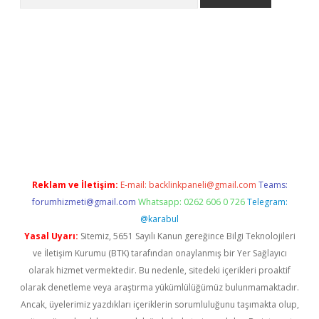
etci
Reklam ve İletişim:
E-mail:
backlinkpaneli@gmail.com
Teams:
forumhizmeti@gmail.com
Whatsapp: 0262 606 0 726
Telegram:
@karabul
Yasal Uyarı:
Sitemiz, 5651 Sayılı Kanun gereğince Bilgi Teknolojileri
ve İletişim Kurumu (BTK) tarafından onaylanmış bir Yer Sağlayıcı
olarak hizmet vermektedir. Bu nedenle, sitedeki içerikleri proaktif
olarak denetleme veya araştırma yükümlülüğümüz bulunmamaktadır.
Ancak, üyelerimiz yazdıkları içeriklerin sorumluluğunu taşımakta olup,