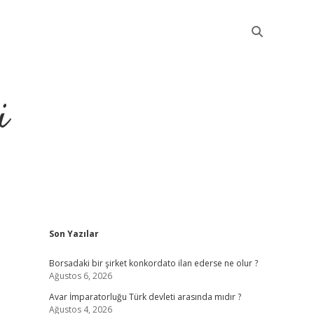
i
Sidebar
Son Yazılar
betci
Borsadaki bir şirket konkordato ilan ederse ne olur ?
Ağustos 6, 2026
Avar İmparatorluğu Türk devleti arasında mıdır ?
Ağustos 4, 2026