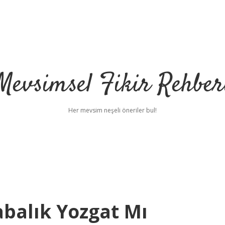
Mevsimsel Fikir Rehber
Her mevsim neşeli öneriler bul!
balık Yozgat Mı