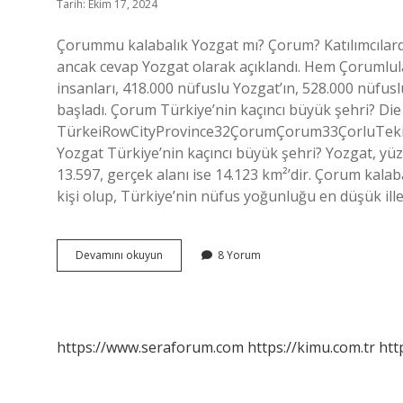
Tarih: Ekim 17, 2024
Çorummu kalabalık Yozgat mı? Çorum? Katılımcılar
ancak cevap Yozgat olarak açıklandı. Hem Çorumlula
insanları, 418.000 nüfuslu Yozgat’ın, 528.000 nüf
başladı. Çorum Türkiye’nin kaçıncı büyük şehri? Di
TürkeiRowCityProvince32ÇorumÇorum33ÇorluTeki
Yozgat Türkiye’nin kaçıncı büyük şehri? Yozgat, yüz
13.597, gerçek alanı ise 14.123 km²’dir. Çorum kal
kişi olup, Türkiye’nin nüfus yoğunluğu en düşük il
Çorum
Devamını okuyun
8 Yorum
Mu
Daha
Kalabalık
Yozgat
Mı
https://www.seraforum.com
https://kimu.com.tr
htt