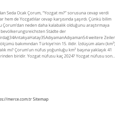
dan Seda Ocak Çorum, “Yozgat mı?” sorusuna cevap verdi
r hem de Yozgatlılar cevap karşısında şaşırdı. Çünkü bilim
uslu Çorum’dan neden daha kalabalık olduğunu araştırmaya
e bevölkerungsreichsten Städte der
rdağ34AntakyaHatay35AdıyamanAdıyaman54 weitere Zeile
ölçümü bakımından Türkiye’nin 15. ilidir. İzdüşüm alanı (km²
abalık mı? Çorum’un nüfus yoğunluğu km² başına yaklaşık 41
lerinden biridir. Yozgat nüfusu kaç 2024? Yozgat nüfusu son
ps://merce.com.tr
Sitemap