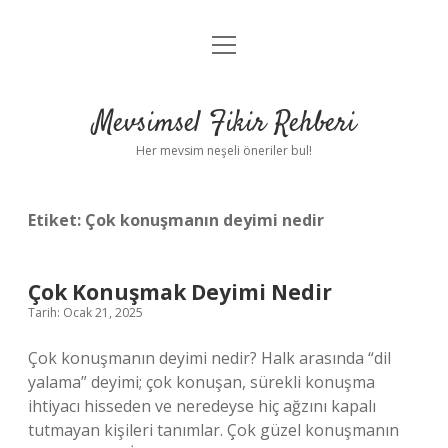
menüyü
Anasayfa
aç
Gizlilik Politikası
Mevsimsel Fikir Rehberi
Yasal Uyarı
Her mevsim neşeli öneriler bul!
Hakkımızda
Etiket:
Çok konuşmanın deyimi nedir
Çok Konuşmak Deyimi Nedir
Tarih: Ocak 21, 2025
Çok konuşmanın deyimi nedir? Halk arasında “dil
yalama” deyimi; çok konuşan, sürekli konuşma
ihtiyacı hisseden ve neredeyse hiç ağzını kapalı
tutmayan kişileri tanımlar. Çok güzel konuşmanın