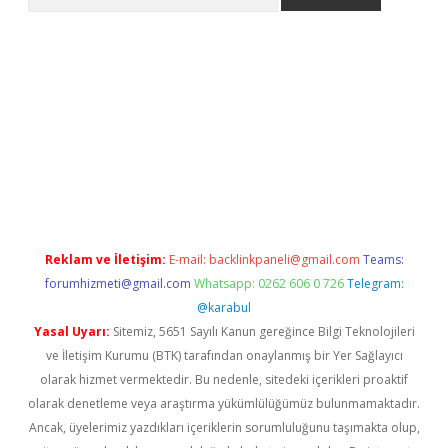
etci
Reklam ve İletişim:
E-mail:
backlinkpaneli@gmail.com
Teams:
forumhizmeti@gmail.com
Whatsapp: 0262 606 0 726
Telegram:
@karabul
Yasal Uyarı:
Sitemiz, 5651 Sayılı Kanun gereğince Bilgi Teknolojileri
ve İletişim Kurumu (BTK) tarafından onaylanmış bir Yer Sağlayıcı
olarak hizmet vermektedir. Bu nedenle, sitedeki içerikleri proaktif
olarak denetleme veya araştırma yükümlülüğümüz bulunmamaktadır.
Ancak, üyelerimiz yazdıkları içeriklerin sorumluluğunu taşımakta olup,