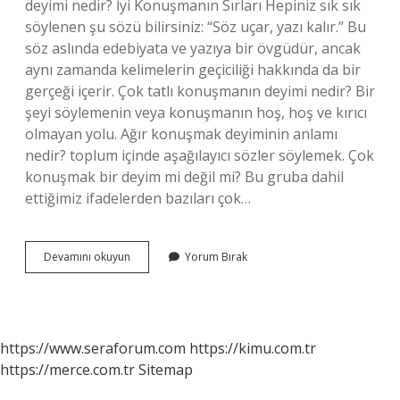
deyimi nedir? İyi Konuşmanın Sırları Hepiniz sık sık
söylenen şu sözü bilirsiniz: “Söz uçar, yazı kalır.” Bu
söz aslında edebiyata ve yazıya bir övgüdür, ancak
aynı zamanda kelimelerin geçiciliği hakkında da bir
gerçeği içerir. Çok tatlı konuşmanın deyimi nedir? Bir
şeyi söylemenin veya konuşmanın hoş, hoş ve kırıcı
olmayan yolu. Ağır konuşmak deyiminin anlamı
nedir? toplum içinde aşağılayıcı sözler söylemek. Çok
konuşmak bir deyim mi değil mi? Bu gruba dahil
ettiğimiz ifadelerden bazıları çok…
Çok
Devamını okuyun
Yorum Bırak
Konuşmak
Deyimi
Nedir
https://www.seraforum.com
https://kimu.com.tr
https://merce.com.tr
Sitemap