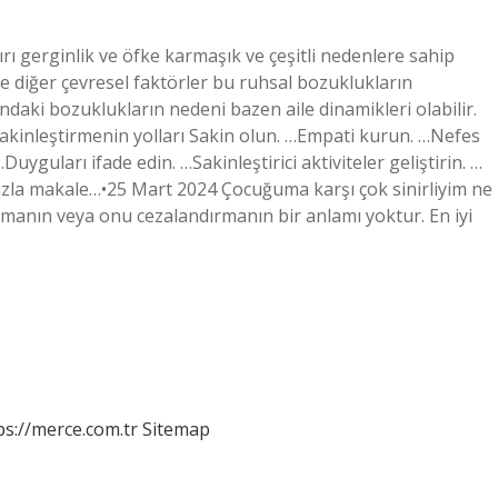
ırı gerginlik ve öfke karmaşık ve çeşitli nedenlere sahip
 ve diğer çevresel faktörler bu ruhsal bozuklukların
ındaki bozuklukların nedeni bazen aile dinamikleri olabilir.
 sakinleştirmenin yolları Sakin olun. …Empati kurun. …Nefes
uyguları ifade edin. …Sakinleştirici aktiviteler geliştirin. …
 fazla makale…•25 Mart 2024 Çocuğuma karşı çok sinirliyim ne
manın veya onu cezalandırmanın bir anlamı yoktur. En iyi
ps://merce.com.tr
Sitemap