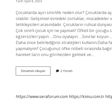
Tarih: Eylül 8, 2024
Çocuklarda aşırı sinirlilik neden olur? Çocuklarda aş
olabilir. Gelişimsel evredeki zorluklar, mücadeleler
tetikleyicileri arasındadır. Çocukların ruhsal dünyas
Çok sinirli çocuk için ne yapmalı? Öfkeli bir çocuğu
egzersizleri yapın. …Onu oyalayın. …Sınırlar koyun. …D
Daha önce belirlediğiniz stratejileri kullanın.Daha
yapmalıyım? Çocuğunuz öfke nöbeti sırasında bağır
hareket tarzı onu görmezden gelmek ve…
Çabuk
Devamını okuyun
2 Yorum
Sinirlenen
Çocuğa
Ne
Yapmalı
https://www.seraforum.com
https://kimu.com.tr
htt