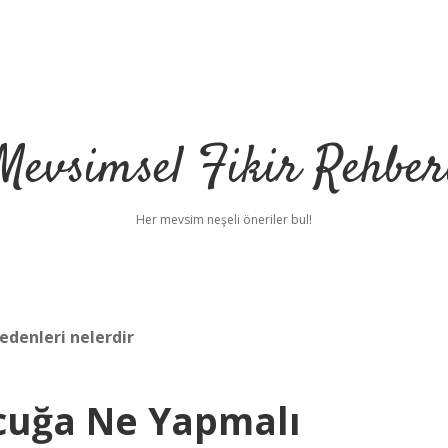
Mevsimsel Fikir Rehber
Her mevsim neşeli öneriler bul!
denleri nelerdir
cuğa Ne Yapmalı