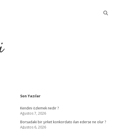
i
Sidebar
Son Yazılar
betci
Kendini özlemek nedir ?
Ağustos 7, 2026
Borsadaki bir şirket konkordato ilan ederse ne olur ?
Ağustos 6, 2026