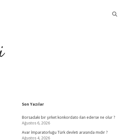
i
Sidebar
Son Yazılar
betci
Borsadaki bir şirket konkordato ilan ederse ne olur ?
Ağustos 6, 2026
Avar İmparatorluğu Türk devleti arasında mıdır ?
Ağustos 4, 2026