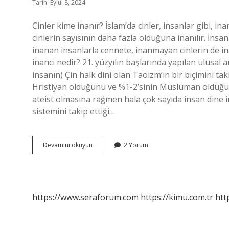
Tarih: Eylül 8, 2024
Cinler kime inanır? İslam’da cinler, insanlar gibi, i
cinlerin sayısının daha fazla olduğuna inanılır. İnsa
inanan insanlarla cennete, inanmayan cinlerin de in
inancı nedir? 21. yüzyılın başlarında yapılan ulusal 
insanın) Çin halk dini olan Taoizm’in bir biçimini ta
Hristiyan olduğunu ve %1-2’sinin Müslüman olduğun
ateist olmasına rağmen hala çok sayıda insan dine i
sistemini takip ettiği…
Cin
Devamını okuyun
2 Yorum
Neye
Inanır
https://www.seraforum.com
https://kimu.com.tr
htt