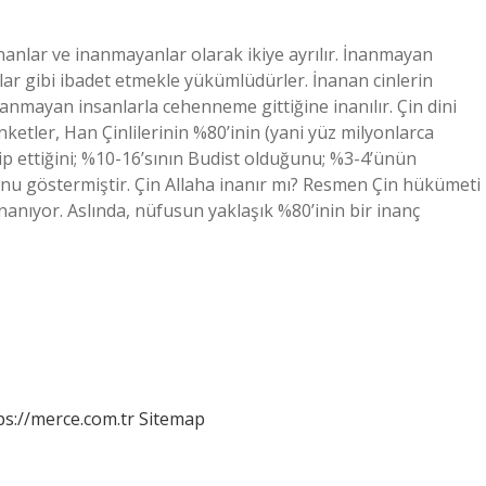
nananlar ve inanmayanlar olarak ikiye ayrılır. İnanmayan
nlar gibi ibadet etmekle yükümlüdürler. İnanan cinlerin
anmayan insanlarla cehenneme gittiğine inanılır. Çin dini
anketler, Han Çinlilerinin %80’inin (yani yüz milyonlarca
kip ettiğini; %10-16’sının Budist olduğunu; %3-4’ünün
u göstermiştir. Çin Allaha inanır mı? Resmen Çin hükümeti
nanıyor. Aslında, nüfusun yaklaşık %80’inin bir inanç
ps://merce.com.tr
Sitemap