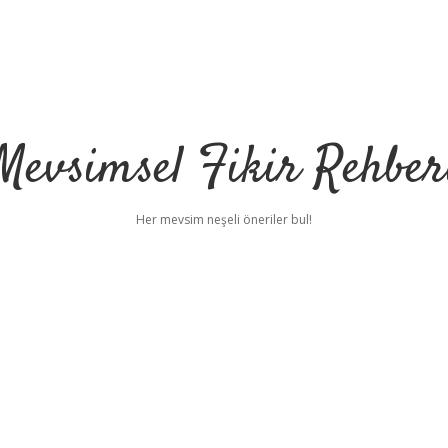
Mevsimsel Fikir Rehber
Her mevsim neşeli öneriler bul!