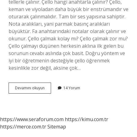
tellerle çalınır. Çello hangi anahtarla çalınır? Çello,
keman ve viyoladan daha büyük bir enstrümandır ve
oturarak çalınmalıdır. Tam bir ses yapısına sahiptir.
Nota aralıkları, yani parmak basınç aralıkları
büyüktür. Fa anahtarındaki notalar olarak çalınır ve
okunur. Çello çalmak kolay mı? Çello çalmak zor mu?
Çello çalmayı düşünen herkesin aklına ilk gelen bu
sorunun cevabı aslında çok basit. Doğru yöntem ve
iyi bir öğretmenin desteğiyle çello öğrenmek
kesinlikle zor değil, aksine çok…
Çello
Devamını okuyun
14 Yorum
Elle
Çalınır
Mı
https://www.seraforum.com
https://kimu.com.tr
https://merce.com.tr
Sitemap