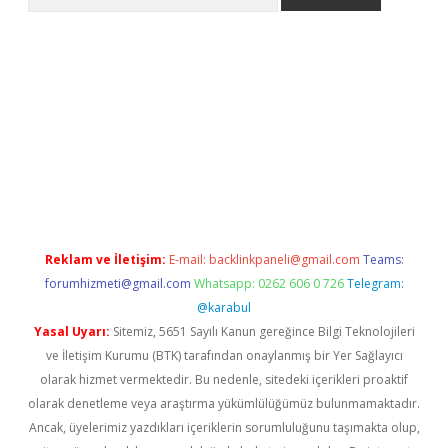
etci
Reklam ve İletişim:
E-mail:
backlinkpaneli@gmail.com
Teams:
forumhizmeti@gmail.com
Whatsapp: 0262 606 0 726
Telegram:
@karabul
Yasal Uyarı:
Sitemiz, 5651 Sayılı Kanun gereğince Bilgi Teknolojileri
ve İletişim Kurumu (BTK) tarafından onaylanmış bir Yer Sağlayıcı
olarak hizmet vermektedir. Bu nedenle, sitedeki içerikleri proaktif
olarak denetleme veya araştırma yükümlülüğümüz bulunmamaktadır.
Ancak, üyelerimiz yazdıkları içeriklerin sorumluluğunu taşımakta olup,