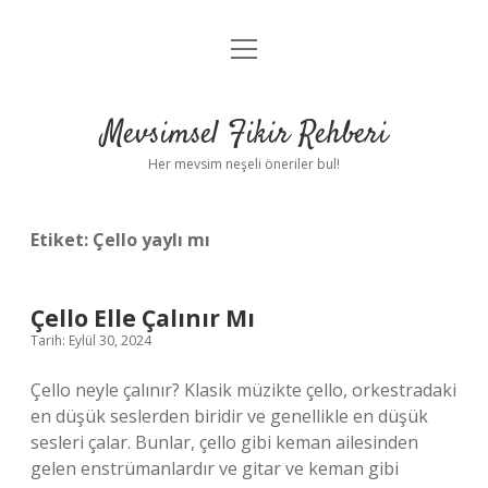
menüyü
Anasayfa
aç
Gizlilik Politikası
Mevsimsel Fikir Rehberi
Yasal Uyarı
Her mevsim neşeli öneriler bul!
Hakkımızda
Etiket:
Çello yaylı mı
Çello Elle Çalınır Mı
Tarih: Eylül 30, 2024
Çello neyle çalınır? Klasik müzikte çello, orkestradaki
en düşük seslerden biridir ve genellikle en düşük
sesleri çalar. Bunlar, çello gibi keman ailesinden
gelen enstrümanlardır ve gitar ve keman gibi