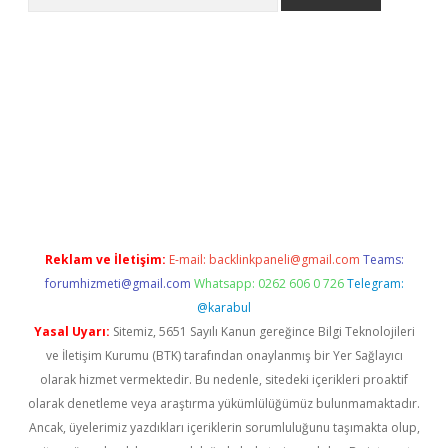
etci
Reklam ve İletişim:
E-mail:
backlinkpaneli@gmail.com
Teams:
forumhizmeti@gmail.com
Whatsapp: 0262 606 0 726
Telegram:
@karabul
Yasal Uyarı:
Sitemiz, 5651 Sayılı Kanun gereğince Bilgi Teknolojileri
ve İletişim Kurumu (BTK) tarafından onaylanmış bir Yer Sağlayıcı
olarak hizmet vermektedir. Bu nedenle, sitedeki içerikleri proaktif
olarak denetleme veya araştırma yükümlülüğümüz bulunmamaktadır.
Ancak, üyelerimiz yazdıkları içeriklerin sorumluluğunu taşımakta olup,