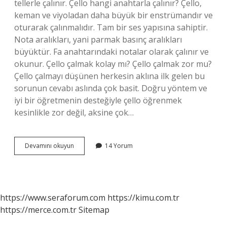
tellerle çalınır. Çello hangi anahtarla çalınır? Çello,
keman ve viyoladan daha büyük bir enstrümandır ve
oturarak çalınmalıdır. Tam bir ses yapısına sahiptir.
Nota aralıkları, yani parmak basınç aralıkları
büyüktür. Fa anahtarındaki notalar olarak çalınır ve
okunur. Çello çalmak kolay mı? Çello çalmak zor mu?
Çello çalmayı düşünen herkesin aklına ilk gelen bu
sorunun cevabı aslında çok basit. Doğru yöntem ve
iyi bir öğretmenin desteğiyle çello öğrenmek
kesinlikle zor değil, aksine çok…
Çello
Devamını okuyun
14 Yorum
Elle
Çalınır
Mı
https://www.seraforum.com
https://kimu.com.tr
https://merce.com.tr
Sitemap