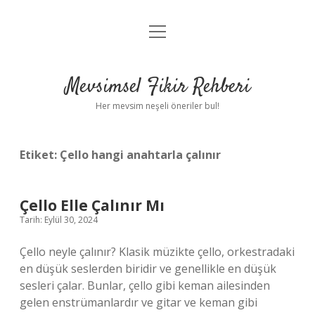
menüyü
Anasayfa
aç
Gizlilik Politikası
Mevsimsel Fikir Rehberi
Yasal Uyarı
Her mevsim neşeli öneriler bul!
Hakkımızda
Etiket:
Çello hangi anahtarla çalınır
Çello Elle Çalınır Mı
Tarih: Eylül 30, 2024
Çello neyle çalınır? Klasik müzikte çello, orkestradaki
en düşük seslerden biridir ve genellikle en düşük
sesleri çalar. Bunlar, çello gibi keman ailesinden
gelen enstrümanlardır ve gitar ve keman gibi