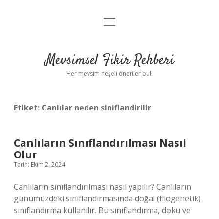
menüyü
Anasayfa
aç
Gizlilik Politikası
Mevsimsel Fikir Rehberi
Yasal Uyarı
Her mevsim neşeli öneriler bul!
Hakkımızda
Etiket:
Canlılar neden siniflandirilir
Canlıların Sınıflandırılması Nasıl
Olur
Tarih: Ekim 2, 2024
Canlıların sınıflandırılması nasıl yapılır? Canlıların
günümüzdeki sınıflandırmasında doğal (filogenetik)
sınıflandırma kullanılır. Bu sınıflandırma, doku ve