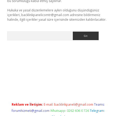
bu sorumluluğu kabul etmiş sayılırlar.
Hukuka ve yasal düzenlemelere aykırı olduğunu düşündüğünüz
içerikleri,
backlinkpanelicomtr@gmail.com
adresine bildirmeniz
halinde, ilgili içerikler yasal süre içerisinde sitemizden kaldırılacaktır.
Arama
betci
Reklam ve İletişim:
E-mail:
backlinkpaneli@gmail.com
Teams:
forumhizmeti@gmail.com
Whatsapp: 0262 606 0 726
Telegram: