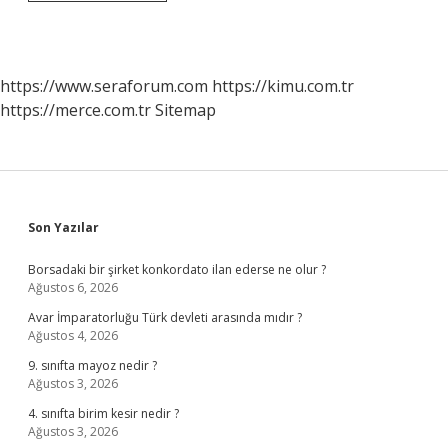
Sınıflandırılması
Nasıl
Olur
https://www.seraforum.com
https://kimu.com.tr
https://merce.com.tr
Sitemap
Sidebar
Son Yazılar
Borsadaki bir şirket konkordato ilan ederse ne olur ?
Ağustos 6, 2026
Avar İmparatorluğu Türk devleti arasında mıdır ?
Ağustos 4, 2026
9. sınıfta mayoz nedir ?
Ağustos 3, 2026
4. sınıfta birim kesir nedir ?
Ağustos 3, 2026