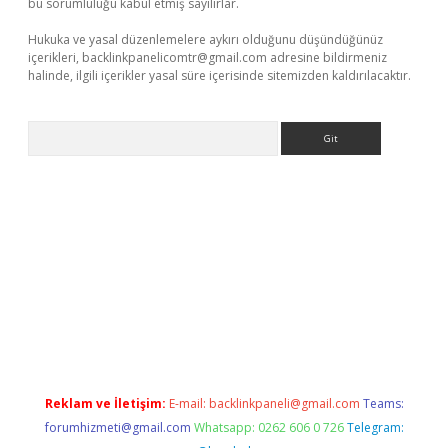
bu sorumluluğu kabul etmiş sayılırlar.
Hukuka ve yasal düzenlemelere aykırı olduğunu düşündüğünüz
içerikleri,
backlinkpanelicomtr@gmail.com
adresine bildirmeniz
halinde, ilgili içerikler yasal süre içerisinde sitemizden kaldırılacaktır.
Arama
tci
Reklam ve İletişim:
E-mail:
backlinkpaneli@gmail.com
Teams:
forumhizmeti@gmail.com
Whatsapp: 0262 606 0 726
Telegram: