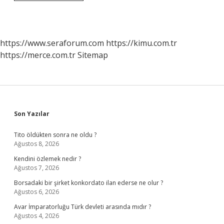
Sınıflandırılması
Nasıl
Olur
https://www.seraforum.com
https://kimu.com.tr
https://merce.com.tr
Sitemap
Sidebar
Son Yazılar
Tito öldükten sonra ne oldu ?
Ağustos 8, 2026
Kendini özlemek nedir ?
Ağustos 7, 2026
Borsadaki bir şirket konkordato ilan ederse ne olur ?
Ağustos 6, 2026
Avar İmparatorluğu Türk devleti arasında mıdır ?
Ağustos 4, 2026