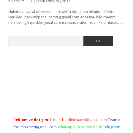
bu sorumluluğu kabul etmiş sayılırlar.
Hukuka ve yasal düzenlemelere aykırı olduğunu düşündüğünüz
içerikleri,
backlinkpanelicomtr@gmail.com
adresine bildirmeniz
halinde, ilgili içerikler yasal süre içerisinde sitemizden kaldırılacaktır.
Arama
etci
Reklam ve İletişim:
E-mail:
backlinkpaneli@gmail.com
Teams:
forumhizmeti@gmail.com
Whatsapp: 0262 606 0 726
Telegram: