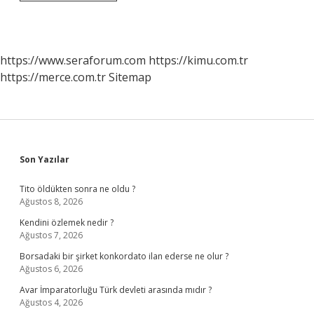
Sınıflandırılması
Nasıl
Olur
https://www.seraforum.com
https://kimu.com.tr
https://merce.com.tr
Sitemap
Sidebar
Son Yazılar
Tito öldükten sonra ne oldu ?
Ağustos 8, 2026
Kendini özlemek nedir ?
Ağustos 7, 2026
Borsadaki bir şirket konkordato ilan ederse ne olur ?
Ağustos 6, 2026
Avar İmparatorluğu Türk devleti arasında mıdır ?
Ağustos 4, 2026