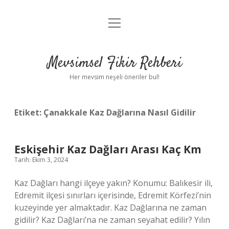
menüyü
Anasayfa
aç
Gizlilik Politikası
Mevsimsel Fikir Rehberi
Yasal Uyarı
Her mevsim neşeli öneriler bul!
Hakkımızda
Etiket:
Çanakkale Kaz Dağlarına Nasıl Gidilir
Eskişehir Kaz Dağları Arası Kaç Km
Tarih: Ekim 3, 2024
Kaz Dağları hangi ilçeye yakın? Konumu: Balıkesir ili,
Edremit ilçesi sınırları içerisinde, Edremit Körfezi’nin
kuzeyinde yer almaktadır. Kaz Dağlarına ne zaman
gidilir? Kaz Dağları’na ne zaman seyahat edilir? Yılın