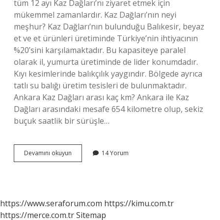
tüm 12 ayı Kaz Dağları’nı ziyaret etmek için
mükemmel zamanlardır. Kaz Dağları’nın neyi
meşhur? Kaz Dağları’nın bulunduğu Balıkesir, beyaz
et ve et ürünleri üretiminde Türkiye’nin ihtiyacının
%20’sini karşılamaktadır. Bu kapasiteye paralel
olarak il, yumurta üretiminde de lider konumdadır.
Kıyı kesimlerinde balıkçılık yaygındır. Bölgede ayrıca
tatlı su balığı üretim tesisleri de bulunmaktadır.
Ankara Kaz Dağları arası kaç km? Ankara ile Kaz
Dağları arasındaki mesafe 654 kilometre olup, sekiz
buçuk saatlik bir sürüşle…
Eskişehir
Devamını okuyun
14 Yorum
Kaz
Dağları
Arası
Kaç
Km
https://www.seraforum.com
https://kimu.com.tr
https://merce.com.tr
Sitemap