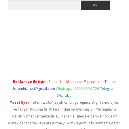
Arama
etci
Reklam ve İletişim:
E-mail:
backlinkpaneli@gmail.com
Teams:
forumhizmeti@gmail.com
Whatsapp: 0262 606 0 726
Telegram:
@karabul
Yasal Uyarı:
Sitemiz, 5651 Sayılı Kanun gereğince Bilgi Teknolojileri
ve İletişim Kurumu (BTK) tarafından onaylanmış bir Yer Sağlayıcı
olarak hizmet vermektedir. Bu nedenle, sitedeki içerikleri proaktif
olarak denetleme veya araştırma yükümlülüğümüz bulunmamaktadır.