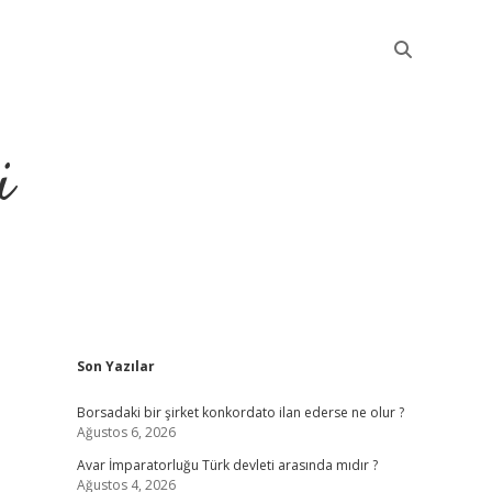
i
Sidebar
Son Yazılar
betci
Borsadaki bir şirket konkordato ilan ederse ne olur ?
Ağustos 6, 2026
Avar İmparatorluğu Türk devleti arasında mıdır ?
Ağustos 4, 2026