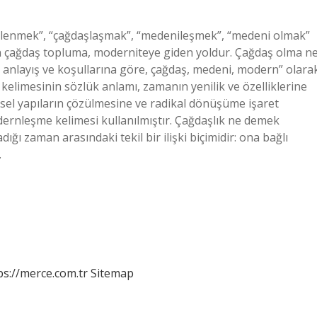
ilenmek”, “çağdaşlaşmak”, “medenileşmek”, “medeni olmak”
n çağdaş topluma, moderniteye giden yoldur. Çağdaş olma n
anlayış ve koşullarına göre, çağdaş, medeni, modern” olara
limesinin sözlük anlamı, zamanın yenilik ve özelliklerine
el yapıların çözülmesine ve radikal dönüşüme işaret
dernleşme kelimesi kullanılmıştır. Çağdaşlık ne demek
ığı zaman arasındaki tekil bir ilişki biçimidir: ona bağlı
…
ps://merce.com.tr
Sitemap