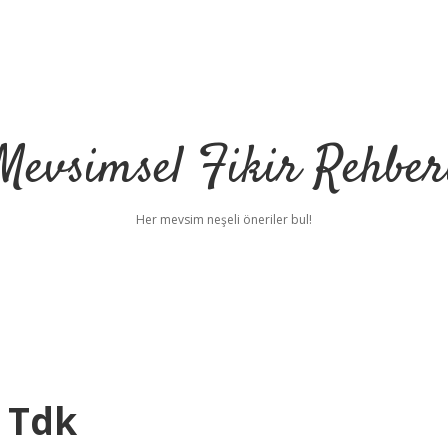
Mevsimsel Fikir Rehber
Her mevsim neşeli öneriler bul!
 Tdk