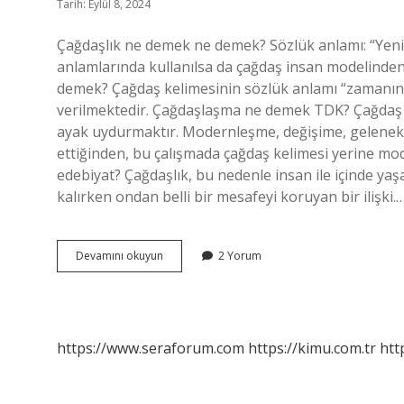
Tarih: Eylül 8, 2024
Çağdaşlık ne demek ne demek? Sözlük anlamı: “Yen
anlamlarında kullanılsa da çağdaş insan modelinde
demek? Çağdaş kelimesinin sözlük anlamı “zamanın 
verilmektedir. Çağdaşlaşma ne demek TDK? Çağdaş ke
ayak uydurmaktır. Modernleşme, değişime, geleneks
ettiğinden, bu çalışmada çağdaş kelimesi yerine mo
edebiyat? Çağdaşlık, bu nedenle insan ile içinde yaşad
kalırken ondan belli bir mesafeyi koruyan bir ilişki.
Çağdaşlık
Devamını okuyun
2 Yorum
Ne
Demek
Tdk
https://www.seraforum.com
https://kimu.com.tr
htt