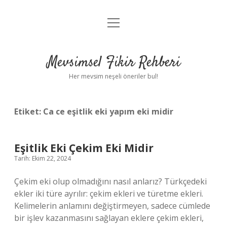
menüyü
Anasayfa
aç
Gizlilik Politikası
Mevsimsel Fikir Rehberi
Yasal Uyarı
Her mevsim neşeli öneriler bul!
Hakkımızda
Etiket:
Ca ce eşitlik eki yapım eki midir
Eşitlik Eki Çekim Eki Midir
Tarih: Ekim 22, 2024
Çekim eki olup olmadığını nasıl anlarız? Türkçedeki
ekler iki türe ayrılır: çekim ekleri ve türetme ekleri.
Kelimelerin anlamını değiştirmeyen, sadece cümlede
bir işlev kazanmasını sağlayan eklere çekim ekleri,