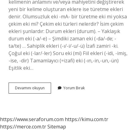
kelimenin anlamını ve/veya mahiyetini değiştirerek
yeni bir kelime oluşturan eklere ise türetme ekleri
denir. Olumsuzluk eki -mA- bir türetme eki mi yoksa
çekim eki mi? Çekim eki türleri nelerdir? İsim çekim
ekleri şunlardır: Durum ekleri (durum). – Yaklaşık
durum eki (-a/-e) – Şimdiki zaman eki (-da/-de; -
ta/te) … Sahiplik ekleri (-ı/-i/-u/-ü) İzafi zamiri -ki.
Çoğul eki (-lar/-ler) Soru eki (mi) Fiil ekleri (-idi, -imiş,
-ise, -dir) Tamamlayıcı (=izafi) eki (-ın,-in,-un,-ün)
Eşitlik eki…
Eşitlik
Devamını okuyun
Yorum Bırak
Eki
Çekim
Eki
Midir
https://www.seraforum.com
https://kimu.com.tr
https://merce.com.tr
Sitemap