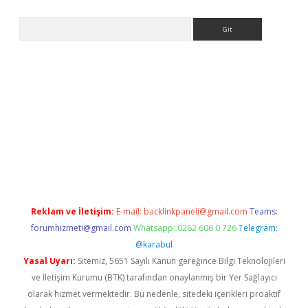
Arama
betci
Reklam ve İletişim:
E-mail:
backlinkpaneli@gmail.com
Teams:
forumhizmeti@gmail.com
Whatsapp: 0262 606 0 726
Telegram:
@karabul
Yasal Uyarı:
Sitemiz, 5651 Sayılı Kanun gereğince Bilgi Teknolojileri
ve İletişim Kurumu (BTK) tarafından onaylanmış bir Yer Sağlayıcı
olarak hizmet vermektedir. Bu nedenle, sitedeki içerikleri proaktif