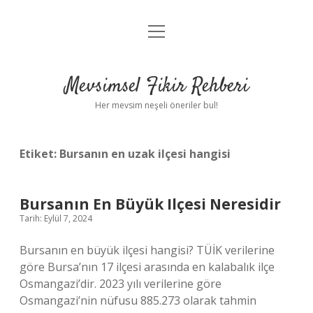
menüyü
Anasayfa
aç
Gizlilik Politikası
Mevsimsel Fikir Rehberi
Yasal Uyarı
Her mevsim neşeli öneriler bul!
Hakkımızda
Etiket:
Bursanın en uzak ilçesi hangisi
Bursanın En Büyük Ilçesi Neresidir
Tarih: Eylül 7, 2024
Bursanın en büyük ilçesi hangisi? TÜİK verilerine
göre Bursa’nın 17 ilçesi arasında en kalabalık ilçe
Osmangazi’dir. 2023 yılı verilerine göre
Osmangazi’nin nüfusu 885.273 olarak tahmin