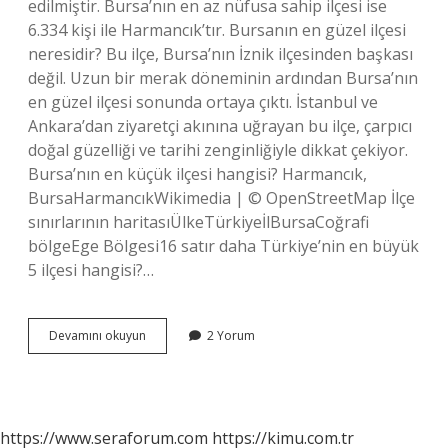
edilmiştir. Bursa’nın en az nüfusa sahip ilçesi ise
6.334 kişi ile Harmancık’tır. Bursanın en güzel ilçesi
neresidir? Bu ilçe, Bursa’nın İznik ilçesinden başkası
değil. Uzun bir merak döneminin ardından Bursa’nın
en güzel ilçesi sonunda ortaya çıktı. İstanbul ve
Ankara’dan ziyaretçi akınına uğrayan bu ilçe, çarpıcı
doğal güzelliği ve tarihi zenginliğiyle dikkat çekiyor.
Bursa’nın en küçük ilçesi hangisi? Harmancık,
BursaHarmancıkWikimedia | © OpenStreetMap İlçe
sınırlarının haritasıÜlkeTürkiyeİlBursaCoğrafi
bölgeEge Bölgesi16 satır daha Türkiye’nin en büyük
5 ilçesi hangisi?…
Bursanın
Devamını okuyun
2 Yorum
En
Büyük
Ilçesi
Neresidir
https://www.seraforum.com
https://kimu.com.tr