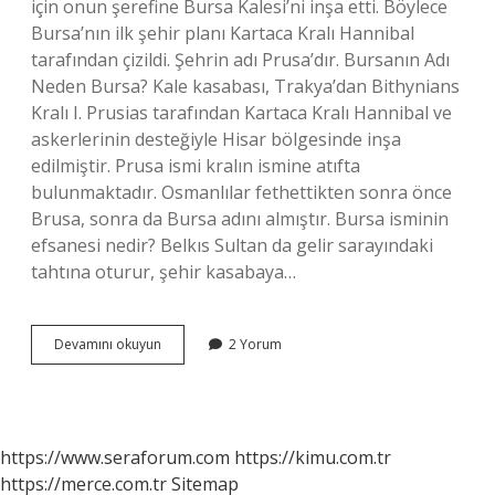
için onun şerefine Bursa Kalesi’ni inşa etti. Böylece
Bursa’nın ilk şehir planı Kartaca Kralı Hannibal
tarafından çizildi. Şehrin adı Prusa’dır. Bursanın Adı
Neden Bursa? Kale kasabası, Trakya’dan Bithynians
Kralı I. Prusias tarafından Kartaca Kralı Hannibal ve
askerlerinin desteğiyle Hisar bölgesinde inşa
edilmiştir. Prusa ismi kralın ismine atıfta
bulunmaktadır. Osmanlılar fethettikten sonra önce
Brusa, sonra da Bursa adını almıştır. Bursa isminin
efsanesi nedir? Belkıs Sultan da gelir sarayındaki
tahtına oturur, şehir kasabaya…
Bursa
Devamını okuyun
2 Yorum
Eski
Adı
Nedir
https://www.seraforum.com
https://kimu.com.tr
https://merce.com.tr
Sitemap