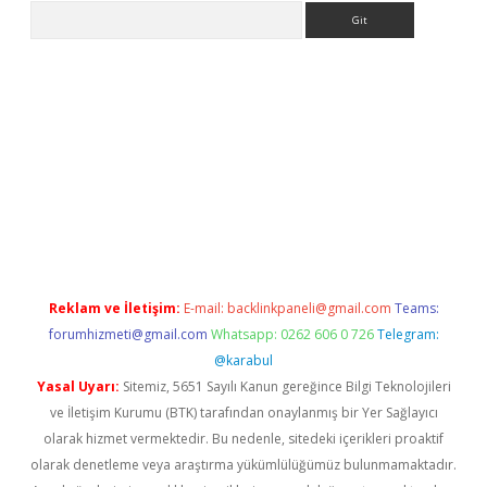
Arama
etci
Reklam ve İletişim:
E-mail:
backlinkpaneli@gmail.com
Teams:
forumhizmeti@gmail.com
Whatsapp: 0262 606 0 726
Telegram:
@karabul
Yasal Uyarı:
Sitemiz, 5651 Sayılı Kanun gereğince Bilgi Teknolojileri
ve İletişim Kurumu (BTK) tarafından onaylanmış bir Yer Sağlayıcı
olarak hizmet vermektedir. Bu nedenle, sitedeki içerikleri proaktif
olarak denetleme veya araştırma yükümlülüğümüz bulunmamaktadır.