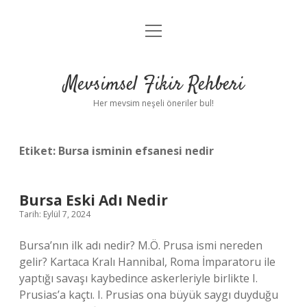
menüyü
Anasayfa
aç
Gizlilik Politikası
Mevsimsel Fikir Rehberi
Yasal Uyarı
Her mevsim neşeli öneriler bul!
Hakkımızda
Etiket:
Bursa isminin efsanesi nedir
Bursa Eski Adı Nedir
Tarih: Eylül 7, 2024
Bursa’nın ilk adı nedir? M.Ö. Prusa ismi nereden
gelir? Kartaca Kralı Hannibal, Roma İmparatoru ile
yaptığı savaşı kaybedince askerleriyle birlikte I.
Prusias’a kaçtı. I. Prusias ona büyük saygı duyduğu