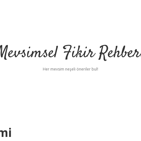
Mevsimsel Fikir Rehber
Her mevsim neşeli öneriler bul!
mi