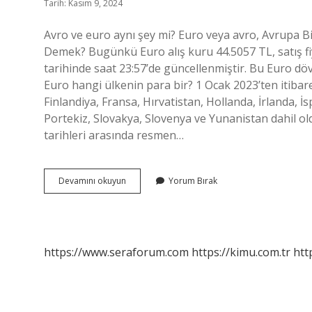
Tarih: Kasım 9, 2024
Avro ve euro aynı şey mi? Euro veya avro, Avrupa Bir
Demek? Bugünkü Euro alış kuru 44.5057 TL, satış fiy
tarihinde saat 23:57’de güncellenmiştir. Bu Euro dövi
Euro hangi ülkenin para bir? 1 Ocak 2023’ten itibar
Finlandiya, Fransa, Hırvatistan, Hollanda, İrlanda, İ
Portekiz, Slovakya, Slovenya ve Yunanistan dahil o
tarihleri ​​arasında resmen…
Avro
Devamını okuyun
Yorum Bırak
Hangi
Para
Birimi
https://www.seraforum.com
https://kimu.com.tr
htt