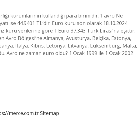
liği kurumlarının kullandığı para birimidir. 1 avro Ne
atı ise 44.9401 TL’dir. Euro kuru son olarak 18.10.2024
z kuru verilerine göre 1 Euro 37.343 Türk Lirası’na eşittir.
en Avro Bölgesi’ne Almanya, Avusturya, Belçika, Estonya,
spanya, İtalya, Kıbrıs, Letonya, Litvanya, Lüksemburg, Malta,
ldu. Avro ne zaman euro oldu? 1 Ocak 1999 ile 1 Ocak 2002
ps://merce.com.tr
Sitemap