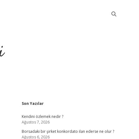
i
Sidebar
Son Yazılar
betci
Kendini özlemek nedir ?
Ağustos 7, 2026
Borsadaki bir şirket konkordato ilan ederse ne olur ?
Ağustos 6, 2026