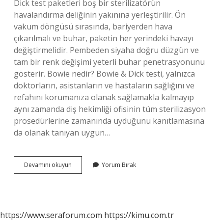
Dick test paketleri boş bir sterilizatörün
havalandırma deliğinin yakınına yerleştirilir. Ön
vakum döngüsü sırasında, bariyerden hava
çıkarılmalı ve buhar, paketin her yerindeki havayı
değiştirmelidir. Pembeden siyaha doğru düzgün ve
tam bir renk değişimi yeterli buhar penetrasyonunu
gösterir. Bowie nedir? Bowie & Dick testi, yalnızca
doktorların, asistanların ve hastaların sağlığını ve
refahını korumanıza olanak sağlamakla kalmayıp
aynı zamanda diş hekimliği ofisinin tüm sterilizasyon
prosedürlerine zamanında uyduğunu kanıtlamasına
da olanak tanıyan uygun…
Bowie
Devamını okuyun
Yorum Bırak
Dickie
Testi
Nasıl
Yapılır
https://www.seraforum.com
https://kimu.com.tr