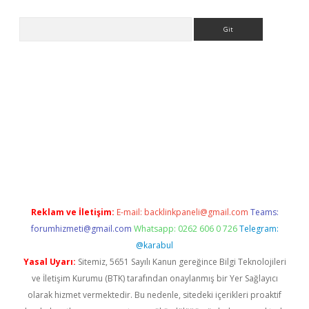
Arama
etci
Reklam ve İletişim:
E-mail:
backlinkpaneli@gmail.com
Teams:
forumhizmeti@gmail.com
Whatsapp: 0262 606 0 726
Telegram:
@karabul
Yasal Uyarı:
Sitemiz, 5651 Sayılı Kanun gereğince Bilgi Teknolojileri
ve İletişim Kurumu (BTK) tarafından onaylanmış bir Yer Sağlayıcı
olarak hizmet vermektedir. Bu nedenle, sitedeki içerikleri proaktif