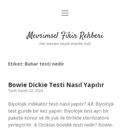
menüyü
Anasayfa
aç
Gizlilik Politikası
Mevsimsel Fikir Rehberi
Yasal Uyarı
Her mevsim neşeli öneriler bul!
Hakkımızda
Etiket:
Buhar testi nedir
Bowie Dickie Testi Nasıl Yapılır
Tarih: Kasım 22, 2024
Biyolojik indikatör testi nasıl yapılır? 4.8. Biyolojik
test günde bir kez yapılır. Biyolojik test ayrı bir
pakete konur ve ilk yük ile birlikte sterilizatöre
yerleştirilir. 4. Otoklav bovidik testi nedir? Bowie-