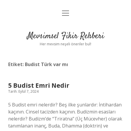
menüyü
Anasayfa
aç
Gizlilik Politikası
Mevsimsel Fikir Rehberi
Yasal Uyarı
Her mevsim neşeli öneriler bul!
Hakkımızda
Etiket:
Budist Türk var mı
5 Budist Emri Nedir
Tarih: Eylül 7, 2024
5 Budist emri nelerdir? Beş ilke şunlardır: İntihardan
kaçının. Cinsel tacizden kaçının. Budizmin esasları
nelerdir? Budizm’de “Triratna” (Üç Mücevher) olarak
tanımlanan inanç, Buda, Dhamma (doktrin) ve