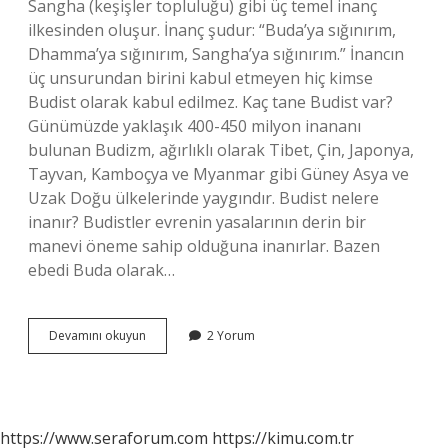
Sangha (keşişler topluluğu) gibi üç temel inanç
ilkesinden oluşur. İnanç şudur: “Buda’ya sığınırım,
Dhamma’ya sığınırım, Sangha’ya sığınırım.” İnancın
üç unsurundan birini kabul etmeyen hiç kimse
Budist olarak kabul edilmez. Kaç tane Budist var?
Günümüzde yaklaşık 400-450 milyon inananı
bulunan Budizm, ağırlıklı olarak Tibet, Çin, Japonya,
Tayvan, Kamboçya ve Myanmar gibi Güney Asya ve
Uzak Doğu ülkelerinde yaygındır. Budist nelere
inanır? Budistler evrenin yasalarının derin bir
manevi öneme sahip olduğuna inanırlar. Bazen
ebedi Buda olarak…
5
Devamını okuyun
2 Yorum
Budist
Emri
Nedir
https://www.seraforum.com
https://kimu.com.tr