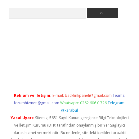
Arama
etci
Reklam ve İletişim:
E-mail:
backlinkpaneli@gmail.com
Teams:
forumhizmeti@gmail.com
Whatsapp: 0262 606 0 726
Telegram:
@karabul
Yasal Uyarı:
Sitemiz, 5651 Sayılı Kanun gereğince Bilgi Teknolojileri
ve İletişim Kurumu (BTK) tarafından onaylanmış bir Yer Sağlayıcı
olarak hizmet vermektedir. Bu nedenle, sitedeki içerikleri proaktif