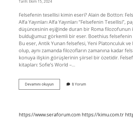
Tarih: Ekim 15, 2024
Felsefenin tesellisi kimin eseri? Alain de Botton: Fel
Alfa Yayınları Alfa Yayınları “Felsefenin Tesellisi”,
düşüncesinin eşiğinde duran bir Roma filozofunun iç
bulduğumuz görkemli bir eser. Boethius felsefenin tes
Bu eser, Antik Yunan felsefesi, Yeni Platonculuk ve 
olup, aynı zamanda filozofların zamanına kadar fels
konuya ilişkin görüşlerinin şiirsel bir özetidir. Fel
kitapları: Sofie’s World –…
Felsefenin
Devamını okuyun
8 Yorum
Tesellisi
Üzerine
Kimin
Eseri
https://www.seraforum.com
https://kimu.com.tr
htt