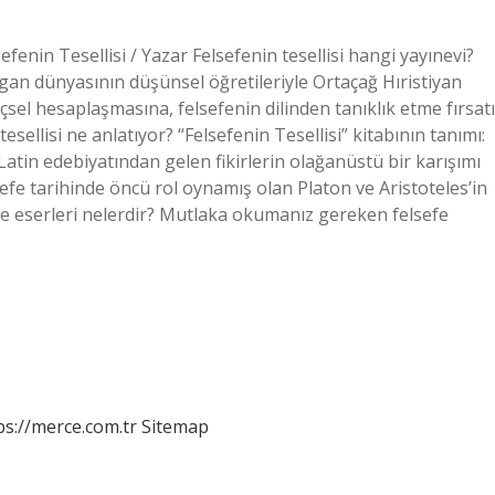
sefenin Tesellisi / Yazar Felsefenin tesellisi hangi yayınevi?
 pagan dünyasının düşünsel öğretileriyle Ortaçağ Hıristiyan
sel hesaplaşmasına, felsefenin dilinden tanıklık etme fırsatı
ellisi ne anlatıyor? “Felsefenin Tesellisi” kitabının tanımı:
Latin edebiyatından gelen fikirlerin olağanüstü bir karışımı
efe tarihinde öncü rol oynamış olan Platon ve Aristoteles’in
sefe eserleri nelerdir? Mutlaka okumanız gereken felsefe
ps://merce.com.tr
Sitemap