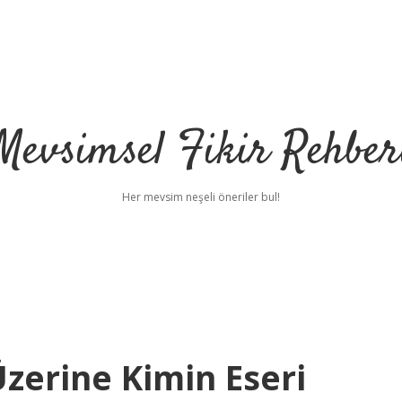
Mevsimsel Fikir Rehber
Her mevsim neşeli öneriler bul!
Üzerine Kimin Eseri