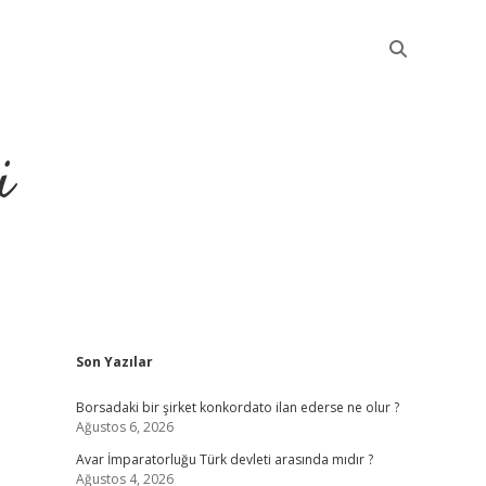
i
Sidebar
Son Yazılar
betci
Borsadaki bir şirket konkordato ilan ederse ne olur ?
Ağustos 6, 2026
Avar İmparatorluğu Türk devleti arasında mıdır ?
Ağustos 4, 2026