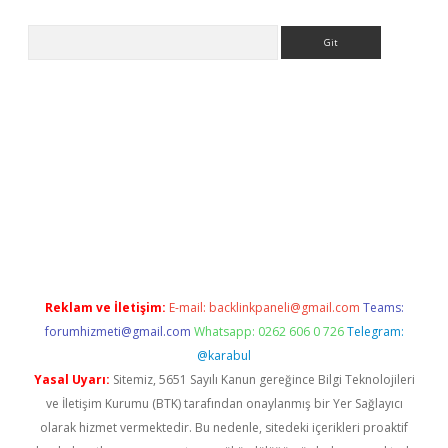
Arama
tci
Reklam ve İletişim:
E-mail:
backlinkpaneli@gmail.com
Teams:
forumhizmeti@gmail.com
Whatsapp: 0262 606 0 726
Telegram:
@karabul
Yasal Uyarı:
Sitemiz, 5651 Sayılı Kanun gereğince Bilgi Teknolojileri
ve İletişim Kurumu (BTK) tarafından onaylanmış bir Yer Sağlayıcı
olarak hizmet vermektedir. Bu nedenle, sitedeki içerikleri proaktif