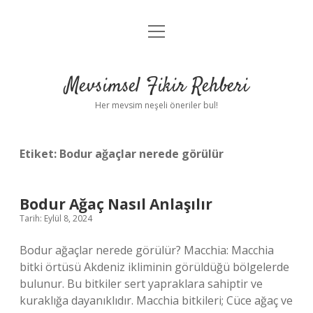
menüyü
Anasayfa
aç
Gizlilik Politikası
Mevsimsel Fikir Rehberi
Yasal Uyarı
Her mevsim neşeli öneriler bul!
Hakkımızda
Etiket:
Bodur ağaçlar nerede görülür
Bodur Ağaç Nasıl Anlaşılır
Tarih: Eylül 8, 2024
Bodur ağaçlar nerede görülür? Macchia: Macchia
bitki örtüsü Akdeniz ikliminin görüldüğü bölgelerde
bulunur. Bu bitkiler sert yapraklara sahiptir ve
kuraklığa dayanıklıdır. Macchia bitkileri; Cüce ağaç ve