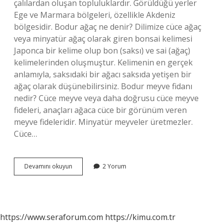
çalılardan oluşan topluluklardır. Görüldüğü yerler
Ege ve Marmara bölgeleri, özellikle Akdeniz
bölgesidir. Bodur ağaç ne denir? Dilimize cüce ağaç
veya minyatür ağaç olarak giren bonsai kelimesi
Japonca bir kelime olup bon (saksı) ve sai (ağaç)
kelimelerinden oluşmuştur. Kelimenin en gerçek
anlamıyla, saksıdaki bir ağacı saksıda yetişen bir
ağaç olarak düşünebilirsiniz. Bodur meyve fidanı
nedir? Cüce meyve veya daha doğrusu cüce meyve
fideleri, anaçları ağaca cüce bir görünüm veren
meyve fideleridir. Minyatür meyveler üretmezler.
Cüce…
Bodur
Devamını okuyun
2 Yorum
Ağaç
Nasıl
Anlaşılır
https://www.seraforum.com
https://kimu.com.tr