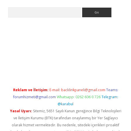
Arama
etci
Reklam ve İletişim:
E-mail:
backlinkpaneli@gmail.com
Teams:
forumhizmeti@gmail.com
Whatsapp: 0262 606 0 726
Telegram:
@karabul
Yasal Uyarı:
Sitemiz, 5651 Sayılı Kanun gereğince Bilgi Teknolojileri
ve İletişim Kurumu (BTK) tarafından onaylanmış bir Yer Sağlayıcı
olarak hizmet vermektedir. Bu nedenle, sitedeki içerikleri proaktif