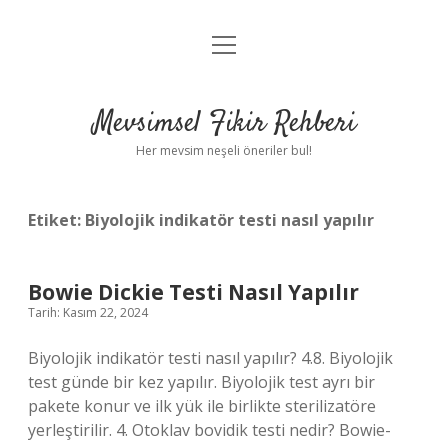
menüyü
Anasayfa
aç
Gizlilik Politikası
Mevsimsel Fikir Rehberi
Yasal Uyarı
Her mevsim neşeli öneriler bul!
Hakkımızda
Etiket:
Biyolojik indikatör testi nasıl yapılır
Bowie Dickie Testi Nasıl Yapılır
Tarih: Kasım 22, 2024
Biyolojik indikatör testi nasıl yapılır? 4.8. Biyolojik
test günde bir kez yapılır. Biyolojik test ayrı bir
pakete konur ve ilk yük ile birlikte sterilizatöre
yerleştirilir. 4. Otoklav bovidik testi nedir? Bowie-