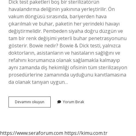
Dick test paketleri boş bir sterilizatörün
havalandırma deliğinin yakınına yerleştirilir. Ön
vakum döngüsü sırasında, bariyerden hava
çıkarılmalı ve buhar, paketin her yerindeki havayı
değiştirmelidir. Pembeden siyaha doğru düzgün ve
tam bir renk değişimi yeterli buhar penetrasyonunu
gösterir. Bowie nedir? Bowie & Dick testi, yalnızca
doktorların, asistanların ve hastaların sağlığını ve
refahını korumanıza olanak sağlamakla kalmayıp
aynı zamanda diş hekimliği ofisinin tüm sterilizasyon
prosedürlerine zamanında uyduğunu kanıtlamasına
da olanak tanıyan uygun…
Bowie
Devamını okuyun
Yorum Bırak
Dickie
Testi
Nasıl
Yapılır
https://www.seraforum.com
https://kimu.com.tr