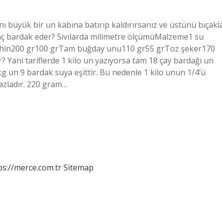
nı büyük bir un kabına batırıp kaldırırsanız ve üstünü bıçakl
kaç bardak eder? Sıvılarda milimetre ölçümüMalzeme1 su
ahin200 gr100 grTam buğday unu110 gr55 grToz şeker170
 Yani tariflerde 1 kilo un yazıyorsa tam 18 çay bardağı un
g un 9 bardak suya eşittir. Bu nedenle 1 kilo unun 1/4’ü
fazladır. 220 gram…
ps://merce.com.tr
Sitemap