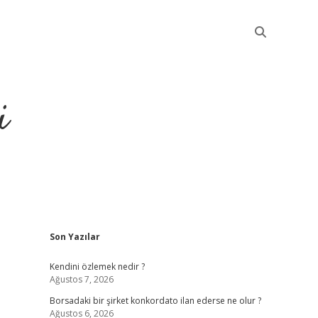
i
Sidebar
Son Yazılar
betci
Kendini özlemek nedir ?
Ağustos 7, 2026
Borsadaki bir şirket konkordato ilan ederse ne olur ?
Ağustos 6, 2026