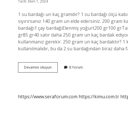
Tarih: Ekim 1, 2024
1 su bardağı un kaç gramdır? 1 su bardağı ölçü kabı
sıyırırsanız 140 gram un elde edersiniz. 200 gram 
bardağı1 çay bardağıElenmiş yoğurt200 gr100 grT
gr85 gr40 satır daha 250 gram un kaç bardak ediyor?
kullanmanız gerekir. 250 gram un kaç bardaktır? 1 k
kullanılmalıdır, bu da 2 su bardağından biraz daha 
200
Devamını okuyun
8 Yorum
Gr
Un
Kaç
Bardak
Eder
https://www.seraforum.com
https://kimu.com.tr
htt