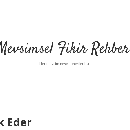
Mevsimsel Fikir Rehber
Her mevsim neşeli öneriler bul!
k Eder