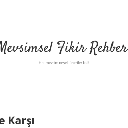
Mevsimsel Fikir Rehber
Her mevsim neşeli öneriler bul!
e Karşı