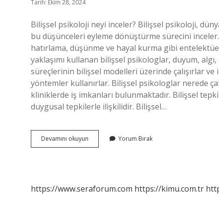
Tarih: Ekim 28, 2024
Bilişsel psikoloji neyi inceler? Bilişsel psikoloji, d
bu düşünceleri eyleme dönüştürme sürecini inceler. 
hatırlama, düşünme ve hayal kurma gibi entelektüel fa
yaklaşımı kullanan bilişsel psikologlar, duyum, algı, 
süreçlerinin bilişsel modelleri üzerinde çalışırlar ve
yöntemler kullanırlar. Bilişsel psikologlar nerede ça
kliniklerde iş imkanları bulunmaktadır. Bilişsel tepki n
duygusal tepkilerle ilişkilidir. Bilişsel…
Bilişsel
Devamını okuyun
Yorum Bırak
Psikoloji
Neye
Karşı
https://www.seraforum.com
https://kimu.com.tr
htt