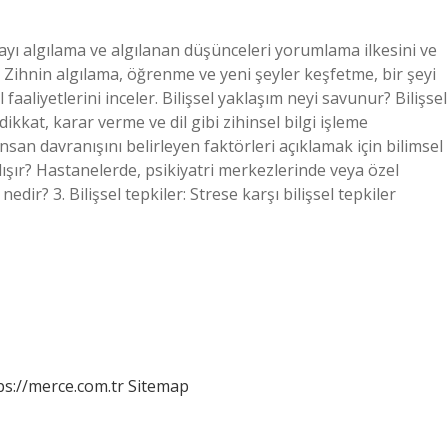
ünyayı algılama ve algılanan düşünceleri yorumlama ilkesini ve
Zihnin algılama, öğrenme ve yeni şeyler keşfetme, bir şeyi
aliyetlerini inceler. Bilişsel yaklaşım neyi savunur? Bilişsel
dikkat, karar verme ve dil gibi zihinsel bilgi işleme
 insan davranışını belirleyen faktörleri açıklamak için bilimsel
lışır? Hastanelerde, psikiyatri merkezlerinde veya özel
edir? 3. Bilişsel tepkiler: Strese karşı bilişsel tepkiler
ps://merce.com.tr
Sitemap