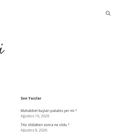
i
Sidebar
Son Yazılar
betci
Muhabbet kuşları patates yer mi ?
Ağustos 10, 2026
Tito öldükten sonra ne oldu ?
Ağustos 8, 2026