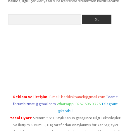
halinde, ilgili içerikler yasal süre içerisinde sitemizden kaldırılacaktır.
Arama
etci
Reklam ve İletişim:
E-mail:
backlinkpaneli@gmail.com
Teams:
forumhizmeti@gmail.com
Whatsapp: 0262 606 0 726
Telegram:
@karabul
Yasal Uyarı:
Sitemiz, 5651 Sayılı Kanun gereğince Bilgi Teknolojileri
ve İletişim Kurumu (BTK) tarafından onaylanmış bir Yer Sağlayıcı