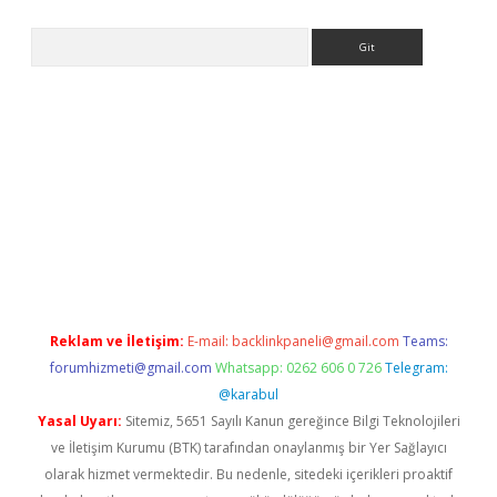
Arama
etci
Reklam ve İletişim:
E-mail:
backlinkpaneli@gmail.com
Teams:
forumhizmeti@gmail.com
Whatsapp: 0262 606 0 726
Telegram:
@karabul
Yasal Uyarı:
Sitemiz, 5651 Sayılı Kanun gereğince Bilgi Teknolojileri
ve İletişim Kurumu (BTK) tarafından onaylanmış bir Yer Sağlayıcı
olarak hizmet vermektedir. Bu nedenle, sitedeki içerikleri proaktif