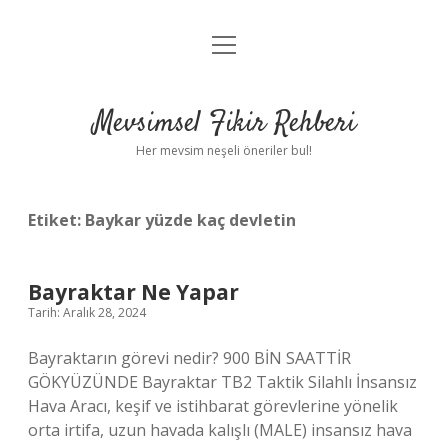
menüyü
Anasayfa
aç
Gizlilik Politikası
Mevsimsel Fikir Rehberi
Yasal Uyarı
Her mevsim neşeli öneriler bul!
Hakkımızda
Etiket:
Baykar yüzde kaç devletin
Bayraktar Ne Yapar
Tarih: Aralık 28, 2024
Bayraktarın görevi nedir? 900 BİN SAATTİR
GÖKYÜZÜNDE Bayraktar TB2 Taktik Silahlı İnsansız
Hava Aracı, keşif ve istihbarat görevlerine yönelik
orta irtifa, uzun havada kalışlı (MALE) insansız hava