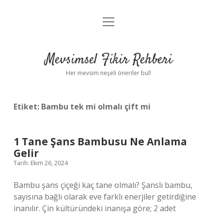
menüyü
Anasayfa
aç
Gizlilik Politikası
Mevsimsel Fikir Rehberi
Yasal Uyarı
Her mevsim neşeli öneriler bul!
Hakkımızda
Etiket:
Bambu tek mi olmalı çift mi
1 Tane Şans Bambusu Ne Anlama
Gelir
Tarih: Ekim 26, 2024
Bambu şans çiçeği kaç tane olmalı? Şanslı bambu,
sayısına bağlı olarak eve farklı enerjiler getirdiğine
inanılır. Çin kültüründeki inanışa göre; 2 adet