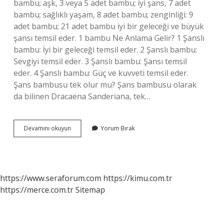
bambu; aşk, 3 veya 5 adet bambu; iyi şans, 7 adet
bambu; sağlıklı yaşam, 8 adet bambu; zenginliği: 9
adet bambu; 21 adet bambu iyi bir geleceği ve büyük
şansı temsil eder. 1 bambu Ne Anlama Gelir? 1 Şanslı
bambu: İyi bir geleceği temsil eder. 2 Şanslı bambu:
Sevgiyi temsil eder. 3 Şanslı bambu: Şansı temsil
eder. 4 Şanslı bambu: Güç ve kuvveti temsil eder.
Şans bambusu tek olur mu? Şans bambusu olarak
da bilinen Dracaena Sanderiana, tek…
1
Devamını okuyun
Yorum Bırak
Tane
Şans
Bambusu
Ne
Anlama
https://www.seraforum.com
https://kimu.com.tr
Gelir
https://merce.com.tr
Sitemap