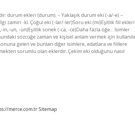
dır: durum ekleri (durum). – Yaklaşık durum eki (-a/-e) –
İlgi zamiri -ki. Çoğul eki (-lar/-ler)Soru eki (mi)Eşitlik fiil ekleri
n,-in,-un, -ün)Eşitlik sonek (-ca, -ce)Daha fazla öğe… İsimler
mundaki sözcüğe zaman ve kişisel anlam vermek için kullanılır
sonuna gelen ve bunları diğer isimlere, edatlara ve fiillere
emekten sorumlu olan eklerdir. Çekim eki olduğunu nasıl
ps://merce.com.tr
Sitemap