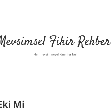
Mevsimsel Fikir Rehber
Her mevsim neşeli öneriler bul!
Eki Mi