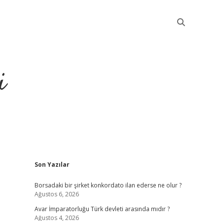
i
Sidebar
Son Yazılar
betci
Borsadaki bir şirket konkordato ilan ederse ne olur ?
Ağustos 6, 2026
Avar İmparatorluğu Türk devleti arasında mıdır ?
Ağustos 4, 2026