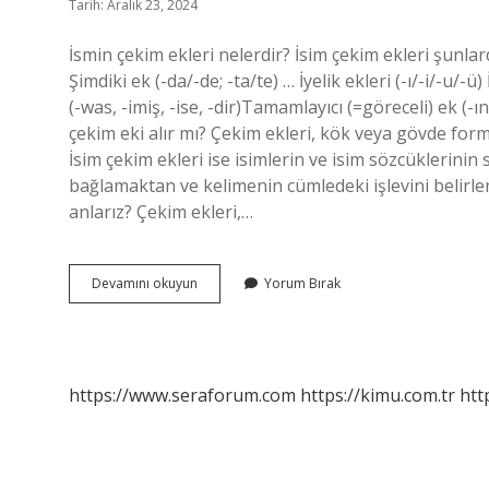
Tarih: Aralık 23, 2024
İsmin çekim ekleri nelerdir? İsim çekim ekleri şunlar
Şimdiki ek (-da/-de; -ta/te) … İyelik ekleri (-ı/-i/-u/-ü) 
(-was, -imiş, -ise, -dir)Tamamlayıcı (=göreceli) ek (-ı
çekim eki alır mı? Çekim ekleri, kök veya gövde for
İsim çekim ekleri ise isimlerin ve isim sözcüklerinin 
bağlamaktan ve kelimenin cümledeki işlevini belirl
anlarız? Çekim ekleri,…
Ismin
Devamını okuyun
Yorum Bırak
Halleri
Çekim
Eki
Mi
https://www.seraforum.com
https://kimu.com.tr
htt