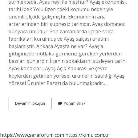
sürmektedir. Ayaş neyi ile meşhur? Ayaş ekonomisi,
tarihi İpek Yolu üzerindeki konumu nedeniyle
önemli ölçüde gelişmiştir. Ekonominin ana
arterlerinden biri şüphesiz tarımdır. Ayaş domatesi
dünyaca ünlüdür. Son zamanlarda ilçede salça
fabrikaları kurulmuş ve Ayaş salçası üretimi
başlamıştır. Ankara Ayaşta ne var? Ayaş’a
gittiğinizde mutlaka görmeniz gereken yerlerden
bazıları şunlardır: İlçenin sokaklarını süsleyen tarihi
Ayaş konakları, Ayaş Açık Kaplıcası ve çevre
köylerden getirilen yöresel ürünlerin satıldığı Ayaş
Yöresel Ürünler Pazarı da bulunmaktadır.…
Ankara
Devamını okuyun
Yorum Bırak
Ayaş
Nereye
Yakın
https://www.seraforum.com
https://kimu.com.tr