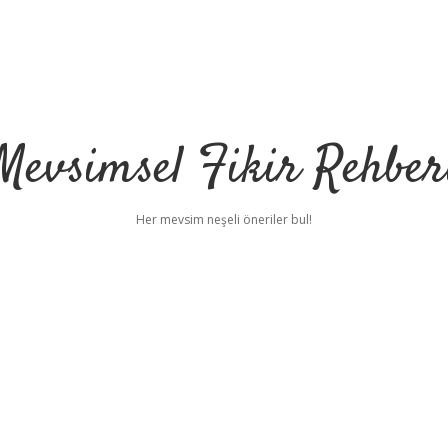
Mevsimsel Fikir Rehber
Her mevsim neşeli öneriler bul!