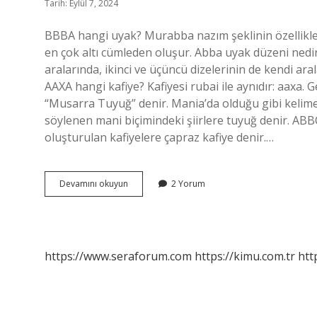
Tarih: Eylül 7, 2024
BBBA hangi uyak? Murabba nazım şeklinin özellikleri
en çok altı cümleden oluşur. Abba uyak düzeni nedir
aralarında, ikinci ve üçüncü dizelerinin de kendi ara
AAXA hangi kafiye? Kafiyesi rubai ile aynıdır: aaxa. G
“Musarra Tuyuğ” denir. Mania’da olduğu gibi kelime 
söylenen mani biçimindeki şiirlere tuyuğ denir. AB
oluşturulan kafiyelere çapraz kafiye denir.…
Aa
Devamını okuyun
2 Yorum
Bb
Hangi
Uyak
https://www.seraforum.com
https://kimu.com.tr
htt