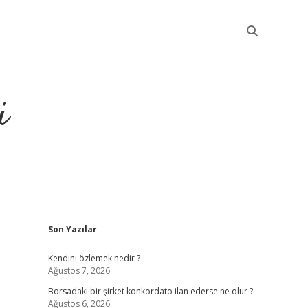
i
Sidebar
Son Yazılar
betci
Kendini özlemek nedir ?
Ağustos 7, 2026
Borsadaki bir şirket konkordato ilan ederse ne olur ?
Ağustos 6, 2026