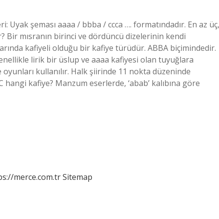
: Uyak şeması aaaa / bbba / ccca …. formatındadır. En az üç
? Bir mısranın birinci ve dördüncü dizelerinin kendi
larında kafiyeli olduğu bir kafiye türüdür. ABBA biçimindedir.
enellikle lirik bir üslup ve aaaa kafiyesi olan tuyuğlara
oyunları kullanılır. Halk şiirinde 11 nokta düzeninde
BC hangi kafiye? Manzum eserlerde, ‘abab’ kalıbına göre
ps://merce.com.tr
Sitemap