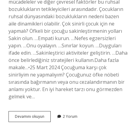
mücadeleler ve diğer çevresel faktörler bu ruhsal
bozuklukların tetikleyicileri arasındadır. Çocukların
ruhsal dünyasındaki bozuklukların nedeni bazen
aile dinamikleri olabilir. Çok sinirli çocuk için ne
yapmalı? Öfkeli bir çocuğu sakinleştirmenin yolları
Sakin olun. …Empati kurun. …Nefes egzersizleri
yapın. …Onu oyalayın. …Sınırlar koyun. …Duyguları
ifade edin. …Sakinleştirici aktiviteler geliştirin. …Daha
önce belirlediğiniz stratejileri kullanın.Daha fazla
makale…•25 Mart 2024 Çocuğuma karşı çok
sinirliyim ne yapmalıyım? Çocuğunuz öfke nöbeti
sırasında bağırmanın veya onu cezalandırmanın bir
anlamı yoktur. En iyi hareket tarzı onu görmezden
gelmek ve…
Çabuk
Devamını okuyun
2 Yorum
Sinirlenen
Çocuğa
Ne