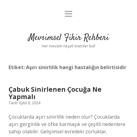
menüyü
Anasayfa
aç
Gizlilik Politikası
Mevsimsel Fikir Rehberi
Yasal Uyarı
Her mevsim neşeli öneriler bul!
Hakkımızda
Etiket:
Aşırı sinirlilik hangi hastalığın belirtisidir
Çabuk Sinirlenen Çocuğa Ne
Yapmalı
Tarih: Eylül 8, 2024
Çocuklarda aşırı sinirlilik neden olur? Çocuklarda
aşırı gerginlik ve öfke karmaşık ve çeşitli nedenlere
sahip olabilir. Gelişimsel evredeki zorluklar,