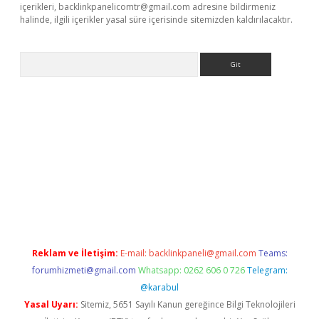
içerikleri,
backlinkpanelicomtr@gmail.com
adresine bildirmeniz
halinde, ilgili içerikler yasal süre içerisinde sitemizden kaldırılacaktır.
Arama
etci
Reklam ve İletişim:
E-mail:
backlinkpaneli@gmail.com
Teams:
forumhizmeti@gmail.com
Whatsapp: 0262 606 0 726
Telegram:
@karabul
Yasal Uyarı:
Sitemiz, 5651 Sayılı Kanun gereğince Bilgi Teknolojileri