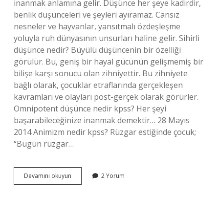
inanmak anlamına gelir. Düşünce her şeye kadirdir,
benlik düşünceleri ve şeyleri ayıramaz. Cansız
nesneler ve hayvanlar, yansıtmalı özdeşleşme
yoluyla ruh dünyasının unsurları haline gelir. Sihirli
düşünce nedir? Büyülü düşüncenin bir özelliği
görülür. Bu, geniş bir hayal gücünün gelişmemiş bir
bilişe karşı sonucu olan zihniyettir. Bu zihniyete
bağlı olarak, çocuklar etraflarında gerçekleşen
kavramları ve olayları post-gerçek olarak görürler.
Omnipotent düşünce nedir kpss? Her şeyi
başarabileceğinize inanmak demektir… 28 Mayıs
2014 Animizm nedir kpss? Rüzgar estiğinde çocuk;
“Bugün rüzgar…
Büyüsel
Devamını okuyun
2 Yorum
Düşünce
Nedir
Kpss