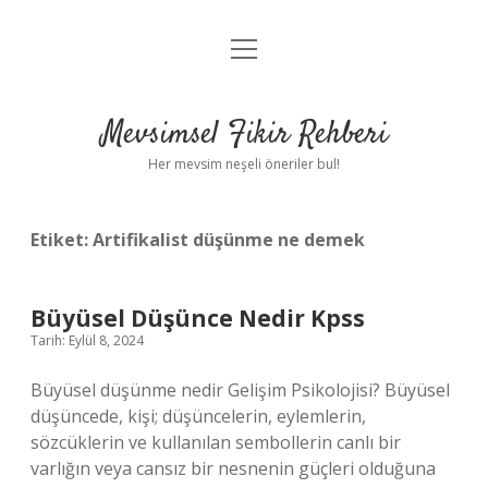
menüyü
Anasayfa
aç
Gizlilik Politikası
Mevsimsel Fikir Rehberi
Yasal Uyarı
Her mevsim neşeli öneriler bul!
Hakkımızda
Etiket:
Artifikalist düşünme ne demek
Büyüsel Düşünce Nedir Kpss
Tarih: Eylül 8, 2024
Büyüsel düşünme nedir Gelişim Psikolojisi? Büyüsel
düşüncede, kişi; düşüncelerin, eylemlerin,
sözcüklerin ve kullanılan sembollerin canlı bir
varlığın veya cansız bir nesnenin güçleri olduğuna