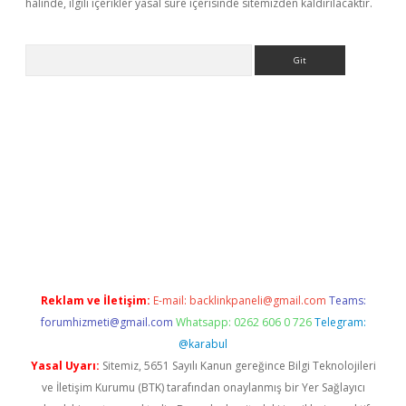
halinde, ilgili içerikler yasal süre içerisinde sitemizden kaldırılacaktır.
Arama
etci
Reklam ve İletişim:
E-mail:
backlinkpaneli@gmail.com
Teams:
forumhizmeti@gmail.com
Whatsapp: 0262 606 0 726
Telegram:
@karabul
Yasal Uyarı:
Sitemiz, 5651 Sayılı Kanun gereğince Bilgi Teknolojileri
ve İletişim Kurumu (BTK) tarafından onaylanmış bir Yer Sağlayıcı