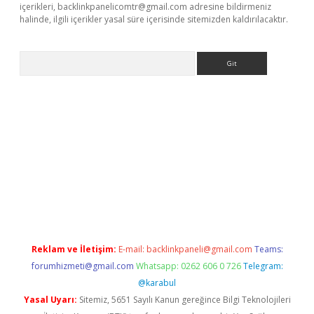
içerikleri,
backlinkpanelicomtr@gmail.com
adresine bildirmeniz
halinde, ilgili içerikler yasal süre içerisinde sitemizden kaldırılacaktır.
Arama
betci
Reklam ve İletişim:
E-mail:
backlinkpaneli@gmail.com
Teams:
forumhizmeti@gmail.com
Whatsapp: 0262 606 0 726
Telegram:
@karabul
Yasal Uyarı:
Sitemiz, 5651 Sayılı Kanun gereğince Bilgi Teknolojileri