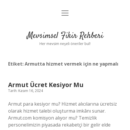
menüyü
Anasayfa
aç
Gizlilik Politikası
Mevsimsel Fikir Rehberi
Yasal Uyarı
Her mevsim neşeli öneriler bul!
Hakkımızda
Etiket:
Armutta hizmet vermek için ne yapmalı
Armut Ücret Kesiyor Mu
Tarih: Kasım 16, 2024
Armut para kesiyor mu? Hizmet alıcılarına ücretsiz
olarak hizmet talebi oluşturma imkânı sunar.
Armut.com komisyon alıyor mu? Temizlik
personelimizin piyasada rekabetçi bir gelir elde