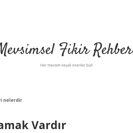
Mevsimsel Fikir Rehber
Her mevsim neşeli öneriler bul!
i nelerdir
samak Vardır