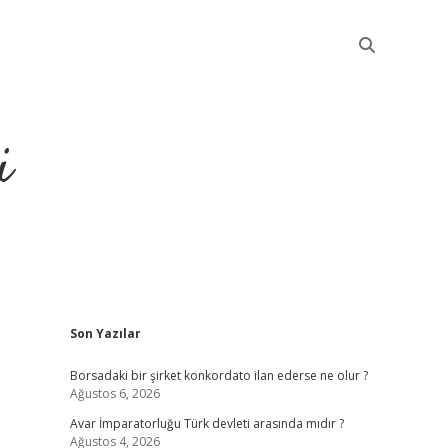
i
Sidebar
Son Yazılar
betci
Borsadaki bir şirket konkordato ilan ederse ne olur ?
Ağustos 6, 2026
Avar İmparatorluğu Türk devleti arasında mıdır ?
Ağustos 4, 2026