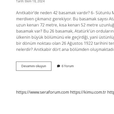
Tarih: Ekim 18, 2024
Anıtkabir’de neden 42 basamak vardır? 6- Sütunlu 
merdiven çıkmanız gerekiyor. Bu basamak sayısı Atat
uzun kenarı 72 metre, kısa kenarı 52 metre uzunluğ
basamak var? Bu 26 basamak, Atatürk’ün orduların
ülkenin büyük bölümünü ele geçirdiği, yani üstünlüğ
bir dönüm noktası olan 26 Ağustos 1922 tarihini tem
nelerdir? Anıtkabir dört ana bölümden oluşmaktadı
Anıtkabirde
Devamını okuyun
6 Yorum
Kaç
Basamak
Vardır
https://www.seraforum.com
https://kimu.com.tr
htt