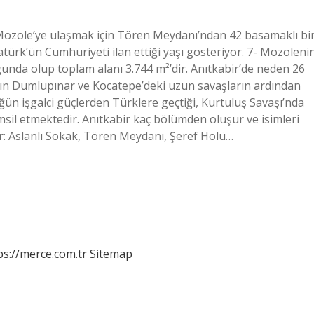
Mozole’ye ulaşmak için Tören Meydanı’ndan 42 basamaklı bi
ürk’ün Cumhuriyeti ilan ettiği yaşı gösteriyor. 7- Mozoleni
unda olup toplam alanı 3.744 m²’dir. Anıtkabir’de neden 26
ın Dumlupınar ve Kocatepe’deki uzun savaşların ardından
ün işgalci güçlerden Türklere geçtiği, Kurtuluş Savaşı’nda
sil etmektedir. Anıtkabir kaç bölümden oluşur ve isimleri
r: Aslanlı Sokak, Tören Meydanı, Şeref Holü…
ps://merce.com.tr
Sitemap