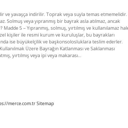
lir ve yavaşça indirilir. Toprak veya suyla temas etmemelidir.
maz. Solmuş veya yıpranmış bir bayrak asla atılmaz, ancak
ir? Madde 5 – Yıpranmış, solmuş, yırtılmış ve kullanılamaz hal
el kişiler ile resmi kurum ve kuruluşlar, bu bayrakları
ışında ise büyükelçilik ve başkonsolosluklara teslim ederler.
e Kullanılmak Üzere Bayrağın Katlanması ve Saklanması
tmış, yırtılmış veya ipi veya makarası…
ps://merce.com.tr
Sitemap