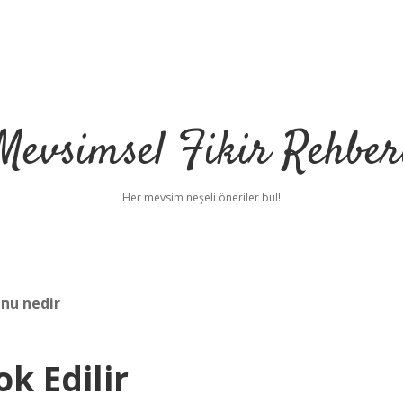
Mevsimsel Fikir Rehber
Her mevsim neşeli öneriler bul!
nu nedir
k Edilir