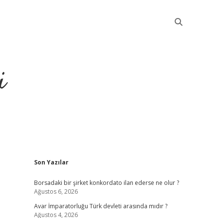
i
Sidebar
Son Yazılar
betci
Borsadaki bir şirket konkordato ilan ederse ne olur ?
Ağustos 6, 2026
Avar İmparatorluğu Türk devleti arasında mıdır ?
Ağustos 4, 2026