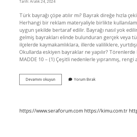
Tarih: Aralık 24, 2024
Türk bayrağı çöpe atılır mı? Bayrak direğe hızla çeki
Herhangi bir reklam materyaliyle birlikte kullanıla
uygun şekilde bertaraf edilir. Bayrağı nasıl yok edil
gelmiş bayrakları elinde bulunduran gerçek veya tüz
ilçelerde kaymakamlıklara, illerde valiliklere, yurtd
Okullarda eskiyen bayraklar ne yapılır? Törenlerd
MADDE 10 – (1) Çeşitli nedenlerle yıpranmış, rengi a
Türk
Devamını okuyun
Yorum Bırak
Bayrağı
Nasıl
Yok
Edilir
https://www.seraforum.com
https://kimu.com.tr
htt