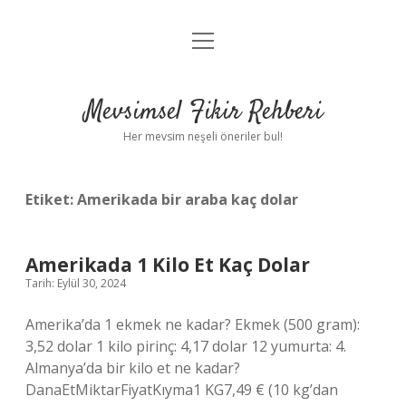
menüyü
Anasayfa
aç
Gizlilik Politikası
Mevsimsel Fikir Rehberi
Yasal Uyarı
Her mevsim neşeli öneriler bul!
Hakkımızda
Etiket:
Amerikada bir araba kaç dolar
Amerikada 1 Kilo Et Kaç Dolar
Tarih: Eylül 30, 2024
Amerika’da 1 ekmek ne kadar? Ekmek (500 gram):
3,52 dolar 1 kilo pirinç: 4,17 dolar 12 yumurta: 4.
Almanya’da bir kilo et ne kadar?
DanaEtMiktarFiyatKıyma1 KG7,49 € (10 kg’dan