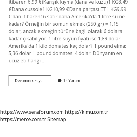
itibaren 6,99 €)Karışık kıyma (dana ve kuzu)1 KG8,49
€Dana cussole1 KG10,99 €Dana parçası ET1 KG9,99
€’dan itibaren16 satır daha Amerika’da 1 litre su ne
kadar? Örneğin bir somun ekmek (250 gr) = 1,15
dolar, ancak ekmeğin türüne bağlı olarak 6 dolara
kadar çıkabiliyor. 1 litre suyun fiyatı ise 1,89 dolar.
Amerika’da 1 kilo domates kaç dolar? 1 pound elma:
5,36 dolar 1 pound domates: 4 dolar. Dünyanın en
ucuz eti hangi…
Amerikada
Devamını okuyun
14 Yorum
1
Kilo
Et
Kaç
Dolar
https://www.seraforum.com
https://kimu.com.tr
https://merce.com.tr
Sitemap